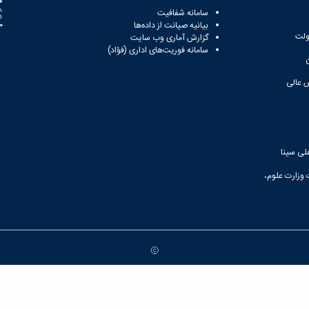
ه
سامانه شفافیت
بیانیه صیانت از داده‌ها
81
ولت
گزارش آماری وب‌ سایت
سامانه فوریت‌های اداری (فؤاد)
 عالی
لی سینا
 وزارت علوم،