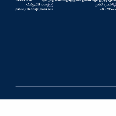
مدان، چهارباغ شهید مصطفی احمدی روشن، دانشگاه بوعلی سینا
۶۵۱۷۸-۳۸۶۹۵
شماره تماس
پست الکترونیک
public_relation[at]basu.ac.ir
31400000 - 0