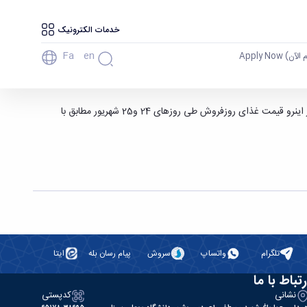
خدمات الکترونیک
Fa
En
آن) Apply Now
به اطلاع کلیه دانشجویان میرساند بدلیل تغییرات نرم افزاری اتوماسیون تغذیه جهت دو منویی شدن برنامه غذایی ، اختلال در رزرو غذا محتمل می باشد. از اینرو قیمت غذای روزفروش طی روزهای 24 و25 شهریور مطابق با
تلگرام
واتساپ
سروش
پیام رسان بله
ایتا
رتباط با ما
نشانی
کدپستی