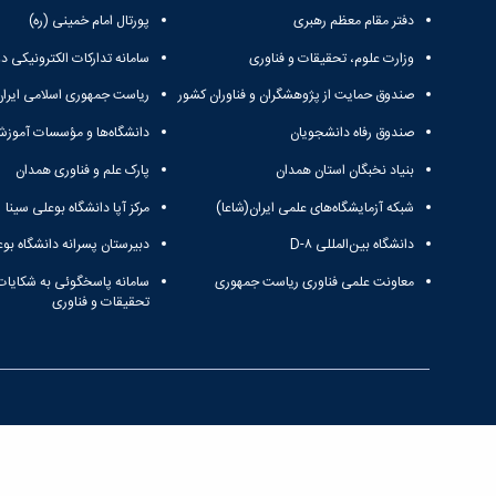
دفتر مقام معظم رهبری
پورتال امام خمینی (ره)
وزارت علوم، تحقیقات و فناوری
سامانه تدارکات الکترونیکی د
صندوق حمایت از پژوهشگران و فناوران کشور
ریاست جمهوری اسلامی ایران
صندوق رفاه دانشجویان
دانشگاه‌ها و مؤسسات آموزش
بنیاد نخبگان استان همدان
پارک علم و فناوری همدان
شبکه آزمایشگاه‌های علمی ایران(شاعا)
مرکز آپا دانشگاه بوعلی سینا
دانشگاه بین‌المللی D-۸
دبیرستان پسرانه دانشگاه بوع
معاونت علمی فناوری ریاست جمهوری
سامانه پاسخگوئی به شکایات
تحقیقات و فناوری