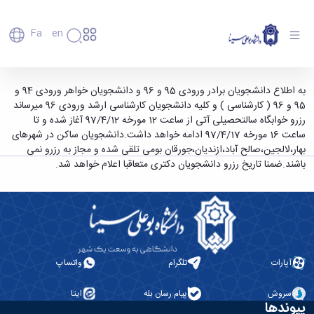
Fa
En
دانشگاه
دانشگاه
اعضای
آغاز رزرو خوابگاه سالتحصیلی 97/98 از مورخه
به اطلاع دانشجویان برادر ورودی 95 و 96 و دانشجویان خواهر ورودی 94 و
تاریخچه
هیأت
95 و 96 ( کارشناسی ) و کلیه دانشجویان کارشناسی ارشد ورودی 96 میرساند
97/4/12 - دانشگاه بوعلی سینا همدان
علمی
و
رزرو خوابگاه سالتحصیلی آتی از ساعت 12 مورخه 97/4/12 آغاز شده و تا
کارکنان
معرفی
ساعت 16 مورخه 97/4/17 ادامه خواهد داشت.دانشجویان ساکن در شهرهای
دانشجویان
برنامه
بهار،لالجین،صالح آباد،ازندیان،جورقان بومی تلقی شده و مجاز به رزرو نمی
فارغ
راهبردی
باشند.ضمنا تاریخ رزرو دانشجویان دکتری متعاقبا اعلام خواهد شد.
التحصیلان
دانشگاه
دانشکده‌ها
نقشه
پردیس
ارتباط
دانشگاه
اصلی
با ما
سازمان
مهندسی
روابط
دانشگاه
بین
کشاورزی
معاونت
الملل
شیمی
توسعه
(قدم
آپارات
تلگرام
واتساپ
و
مدیریت
الآن)
علوم
Apply
و
نفت
سروش
پیام رسان بله
ایتا
Now
پشتیبانی
پیوندها
علوم