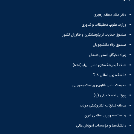
معاونت
انسانی
آموزشی
هنر
و
دفتر مقام معظم رهبری
و
تحصیلات
معماری
وزارت علوم، تحقیقات و فناوری
تکمیلی
دامپزشکی
معاونت
علوم
صندوق حمایت از پژوهشگران و فناوران کشور
دانشجویی
پایه
صندوق رفاه دانشجویان
معاونت
علوم
پژوهش
اقتصادی
بنیاد نخبگان استان همدان
و
و
فناوری
شبکه آزمایشگاه‌های علمی ایران(شاعا)
اجتماعی
معاونت
دانشکده
دانشگاه بین‌المللی D-۸
فرهنگی
های
و
معاونت علمی فناوری ریاست جمهوری
اقماری
اجتماعی
پورتال امام خمینی (ره)
نهاد
نمایندگی
سامانه تدارکات الکترونیکی دولت
مقام
معظم
ریاست جمهوری اسلامی ایران
رهبری
دانشگاه‌ها و مؤسسات آموزش عالی
تماس
با