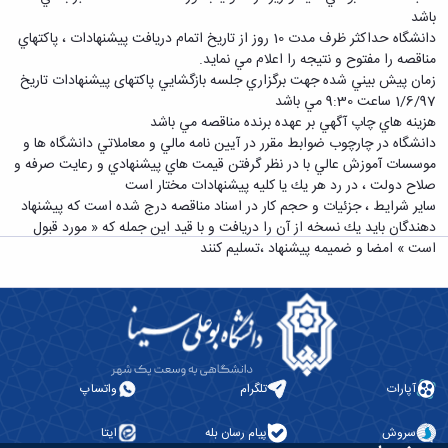
معاونت
انسانی
باشد
آموزشی
هنر
دانشگاه حداكثر ظرف مدت 10 روز از تاريخ اتمام دريافت پيشنهادات ، پاكتهاي
و
و
مناقصه را مفتوح و نتيجه را اعلام مي نمايد.
تحصیلات
معماری
زمان پيش بيني شده جهت برگزاري جلسه بازگشايي پاكتهای پيشنهادات تاريخ
تکمیلی
دامپزشکی
1/6/97 ساعت 9:30 مي باشد
معاونت
علوم
هزينه هاي چاپ آگهي بر عهده برنده مناقصه مي باشد
دانشجویی
پایه
دانشگاه در چارچوب ضوابط مقرر در آيين نامه مالي و معاملاتي دانشگاه ها و
معاونت
علوم
موسسات آموزش عالي با در نظر گرفتن قيمت هاي پيشنهادي و رعايت صرفه و
پژوهش
اقتصادی
صلاح دولت ، در رد هر يك يا كليه پيشنهادات مختار است
و
و
ساير شرايط ، جزئيات و حجم كار در اسناد مناقصه درج شده است كه پيشنهاد
فناوری
اجتماعی
دهندگان بايد يك نسخه از آن را دريافت و با قيد اين جمله كه « مورد قبول
معاونت
دانشکده
است » امضا و ضميمه پيشنهاد ،‌تسليم كنند
فرهنگی
های
و
اقماری
اجتماعی
نهاد
نمایندگی
مقام
معظم
آپارات
تلگرام
واتساپ
رهبری
تماس
سروش
پیام رسان بله
ایتا
با