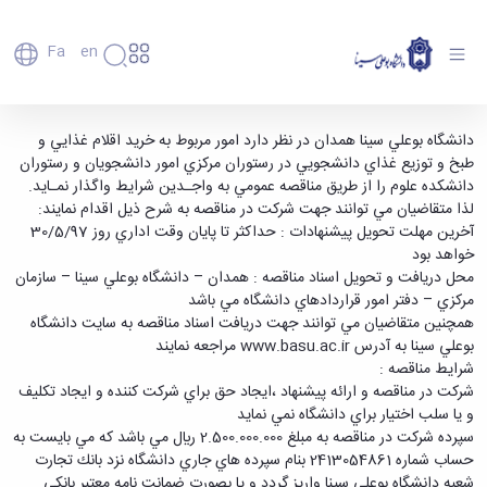
Fa
En
دانشگاه
دانشگاه
اعضای
آگهی تجدید مناقصه عمومی - دانشگاه بوعلی سینا
دانشگاه بوعلي سينا همدان در نظر دارد امور مربوط به خريد اقلام غذايي و
تاریخچه
هیأت
طبخ و توزيع غذاي دانشجويي در رستوران مركزي امور دانشجويان و رستوران
همدان
علمی
و
دانشكده علوم را از طريق مناقصه عمومي به واجـدین شرايط واگذار نمـايد.
کارکنان
معرفی
لذا متقاضيان مي توانند جهت شركت در مناقصه به شرح ذيل اقدام نمايند:
دانشجویان
برنامه
‌آخرين مهلت تحويل پيشنهادات : حداكثر تا پايان وقت اداري روز 30/5/97
فارغ
راهبردی
خواهد بود
التحصیلان
دانشگاه
محل دريافت و تحويل اسناد مناقصه : همدان – دانشگاه بوعلي سينا – سازمان
دانشکده‌ها
نقشه
پردیس
مركزي – دفتر امور قراردادهاي دانشگاه مي باشد
ارتباط
دانشگاه
اصلی
با ما
همچنين متقاضيان مي توانند جهت دريافت اسناد مناقصه به سايت دانشگاه
سازمان
مهندسی
روابط
بوعلي سينا به آدرس
www.basu.ac.ir
مراجعه نمايند
دانشگاه
بین
کشاورزی
شرايط مناقصه :
معاونت
الملل
شیمی
شركت در مناقصه و ارائه پيشنهاد ،‌ايجاد حق براي شركت كننده و ايجاد تكليف
توسعه
(قدم
و
و يا سلب اختيار براي دانشگاه نمي نمايد
مدیریت
الآن)
علوم
سپرده شركت در مناقصه به مبلغ 2.500.000.000 ريال مي باشد كه مي بايست به
Apply
و
نفت
حساب شماره 2413054861 بنام سپرده هاي جاري دانشگاه نزد بانك تجارت
Now
پشتیبانی
علوم
شعبه دانشگاه بوعلي سينا واريز گردد و يا بصورت ضمانت نامه معتبر بانكي