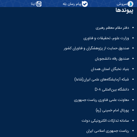
معاونت
انسانی
سروش
پیام رسان بله
ایتا
آموزشی
پیوندها
هنر
و
و
تحصیلات
معماری
تکمیلی
دفتر مقام معظم رهبری
دامپزشکی
معاونت
علوم
وزارت علوم، تحقیقات و فناوری
دانشجویی
پایه
معاونت
علوم
صندوق حمایت از پژوهشگران و فناوران کشور
پژوهش
اقتصادی
صندوق رفاه دانشجویان
و
و
فناوری
اجتماعی
بنیاد نخبگان استان همدان
معاونت
دانشکده
فرهنگی
شبکه آزمایشگاه‌های علمی ایران(شاعا)
های
و
اقماری
دانشگاه بین‌المللی D-۸
اجتماعی
نهاد
معاونت علمی فناوری ریاست جمهوری
نمایندگی
پورتال امام خمینی (ره)
مقام
معظم
سامانه تدارکات الکترونیکی دولت
رهبری
تماس
ریاست جمهوری اسلامی ایران
با