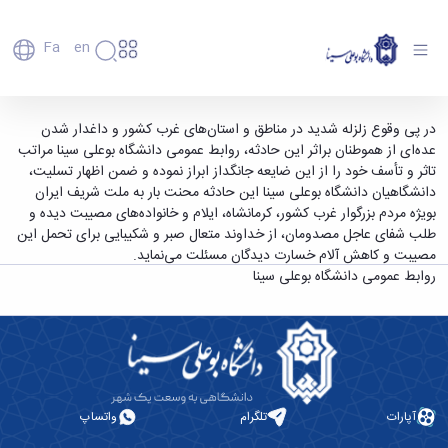
Fa
En
دانشگاه
دانشگاه
اعضای
ابراز همدردی دانشگاهیان دانشگاه بوعلی سینا با
در پی وقوع زلزله شدید در مناطق و استان‌های غرب کشور و داغدار شدن
تاریخچه
هیأت
عده‌ای از هموطنان براثر این حادثه، روابط عمومی دانشگاه بوعلی سینا مراتب
هموطنان زلزله زده - دانشگاه بوعلی سینا همدان
علمی
و
تاثر و تأسف خود را از این ضایعه جانگداز ابراز نموده و ضمن اظهار تسلیت،
کارکنان
معرفی
دانشگاهیان دانشگاه بوعلی سینا این حادثه محنت بار به ملت شریف ایران
دانشجویان
برنامه
بویژه مردم بزرگوار غرب کشور، کرمانشاه، ایلام و خانواده‌های مصیبت دیده و
فارغ
راهبردی
طلب شفای عاجل مصدومان، از خداوند متعال صبر و شکیبایی برای تحمل این
التحصیلان
دانشگاه
مصیبت و کاهش آلام خسارت دیدگان مسئلت می‌نماید.
دانشکده‌ها
نقشه
پردیس
روابط عمومی دانشگاه بوعلی سینا
ارتباط
دانشگاه
اصلی
با ما
سازمان
مهندسی
روابط
دانشگاه
بین
کشاورزی
معاونت
الملل
شیمی
توسعه
(قدم
و
مدیریت
الآن)
علوم
Apply
و
آپارات
تلگرام
واتساپ
نفت
Now
پشتیبانی
علوم