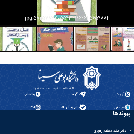
دانشگاه
572578350559321969645659884.jpg
آپارات
تلگرام
واتساپ
سروش
پیام رسان بله
ایتا
پیوندها
دفتر مقام معظم رهبری