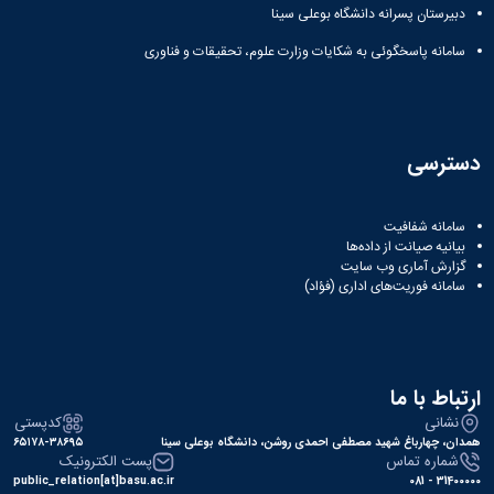
دبیرستان پسرانه دانشگاه بوعلی سینا
سامانه پاسخگوئی به شکایات وزارت علوم، تحقیقات و فناوری
دسترسی
سامانه شفافیت
بیانیه صیانت از داده‌ها
گزارش آماری وب‌ سایت
سامانه فوریت‌های اداری (فؤاد)
ارتباط با ما
نشانی
کدپستی
همدان، چهارباغ شهید مصطفی احمدی روشن، دانشگاه بوعلی سینا
۶۵۱۷۸-۳۸۶۹۵
شماره تماس
پست الکترونیک
public_relation[at]basu.ac.ir
31400000 - 081