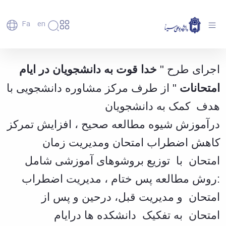
Fa
En
دانشگاه
دانشگاه
اعضای
اجرای طرح خداقوت به دانشجویان در ایام امتحانات
خدا قوت به دانشجویان در ایام
اجرای طرح "
تاریخچه
هیأت
توسط مرکزمشاوره دانشجویی - دانشگاه بوعلی
علمی
و
امتحانات
" از طرف مرکز مشاوره دانشجویی با
سینا همدان
کارکنان
معرفی
دانشجویان
برنامه
هدف کمک به دانشجویان
فارغ
راهبردی
التحصیلان
درآموزش شیوه مطالعه صحیح ، افزایش تمرکز
دانشگاه
دانشکده‌ها
نقشه
پردیس
ارتباط
کاهش اضطراب امتحان ومدیریت زمان
دانشگاه
اصلی
با ما
سازمان
مهندسی
روابط
امتحان با توزیع بروشوهای آموزشی شامل
دانشگاه
بین
کشاورزی
معاونت
:روش مطالعه پس ختام ، مدیریت اضطراب
الملل
شیمی
توسعه
(قدم
و
امتحان و مدیریت قبل، درحین و پس از
مدیریت
الآن)
علوم
Apply
و
نفت
امتحان به تفکیک دانشکده ها درایام
Now
پشتیبانی
علوم