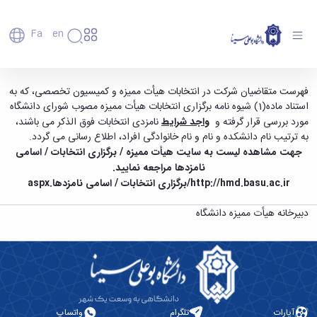
Fa
En
دانشگاه
دانشگاه
اعضای
اسامی نامزدهای واجد شرایط انتخابات هیأت ممیزه
فهرست متقاضیان شرکت در انتخابات هیأت ممیزه و کمیسیون تخصصی، که به
تاریخچه
هیأت
استناد ماده(1) شیوه نامه برگزاری انتخابات هیأت ممیزه مصوب شورای دانشگاه
دانشگاه - دانشگاه بوعلی سینا همدان
علمی
و
مورد بررسی قرار گرفته و
واجد شرایط
نامزدی انتخابات فوق الذکر می باشند،
کارکنان
معرفی
به ترتیب نام دانشکده و نام و نام خانوادگی افراد، اطلاع رسانی می گردد.
دانشجویان
برنامه
جهت مشاهده لیست به سایت هیأت ممیزه / برگزاری انتخابات / اسامی
فارغ
راهبردی
نامزدها مراجعه نمایید.
التحصیلان
دانشگاه
دانشکده‌ها
http://hmd.basu.ac.ir/برگزاری انتخابات / اسامی نامزدها.aspx
نقشه
پردیس
ارتباط
دانشگاه
اصلی
با ما
دبیرخانه هیأت ممیزه دانشگاه
سازمان
مهندسی
روابط
دانشگاه
بین
کشاورزی
معاونت
الملل
شیمی
توسعه
(قدم
و
مدیریت
الآن)
علوم
Apply
و
نفت
Now
پشتیبانی
علوم
آپارات
تلگرام
واتساپ