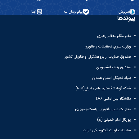
معاونت
انسانی
آموزشی
هنر
سروش
پیام رسان بله
ایتا
و
و
پیوندها
تحصیلات
معماری
تکمیلی
دامپزشکی
معاونت
دفتر مقام معظم رهبری
علوم
دانشجویی
پایه
وزارت علوم، تحقیقات و فناوری
معاونت
علوم
پژوهش
اقتصادی
صندوق حمایت از پژوهشگران و فناوران کشور
و
و
فناوری
صندوق رفاه دانشجویان
اجتماعی
معاونت
دانشکده
بنیاد نخبگان استان همدان
فرهنگی
های
و
شبکه آزمایشگاه‌های علمی ایران(شاعا)
اقماری
اجتماعی
دانشگاه بین‌المللی D-۸
نهاد
نمایندگی
معاونت علمی فناوری ریاست جمهوری
مقام
معظم
پورتال امام خمینی (ره)
رهبری
سامانه تدارکات الکترونیکی دولت
تماس
با