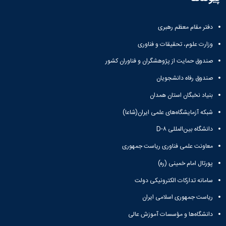
معاونت
انسانی
آموزشی
هنر
و
و
دفتر مقام معظم رهبری
تحصیلات
معماری
وزارت علوم، تحقیقات و فناوری
تکمیلی
دامپزشکی
معاونت
علوم
صندوق حمایت از پژوهشگران و فناوران کشور
دانشجویی
پایه
معاونت
صندوق رفاه دانشجویان
علوم
پژوهش
اقتصادی
بنیاد نخبگان استان همدان
و
و
فناوری
اجتماعی
شبکه آزمایشگاه‌های علمی ایران(شاعا)
معاونت
دانشکده
فرهنگی
دانشگاه بین‌المللی D-۸
های
و
اقماری
معاونت علمی فناوری ریاست جمهوری
اجتماعی
نهاد
پورتال امام خمینی (ره)
نمایندگی
سامانه تدارکات الکترونیکی دولت
مقام
معظم
ریاست جمهوری اسلامی ایران
رهبری
دانشگاه‌ها و مؤسسات آموزش عالی
تماس
با