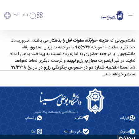
Fa
En
دانشگاه
دانشگاه
اعضای
اطلاعیه شماره یک رزرو خوابگاه سالتحصیلی 97/98
دانشجویانی که
هزینه خوابگاه سنوات قبل را بدهکار
می باشند ، ضروریست
تاریخچه
هیأت
حداکثر تا ساعت 10 مورخه
97/3/27
با مراجعه به پرتال صندوق رفاه
- دانشگاه بوعلی سینا همدان
علمی
و
دانشجویان یا مراجعه حضوری به اداره رفاه نسبت به پرداخت بدهی اقدام
کارکنان
معرفی
نمایند.در غیر اینصورت
مجاز به رزرو نبوده
و فرصت دیگری لحاظ نخواهد
دانشجویان
برنامه
شد.
ضمنا اطلاعیه شماره دو در خصوص چگونگی رزرو در تاریخ 97/3/28
فارغ
راهبردی
منتشر خواهد شد
..
التحصیلان
دانشگاه
دانشکده‌ها
نقشه
پردیس
ارتباط
دانشگاه
اصلی
با ما
سازمان
مهندسی
روابط
دانشگاه
بین
کشاورزی
معاونت
الملل
شیمی
توسعه
(قدم
و
آپارات
تلگرام
واتساپ
مدیریت
الآن)
علوم
Apply
و
نفت
سروش
پیام رسان بله
ایتا
Now
پشتیبانی
علوم
پیوندها