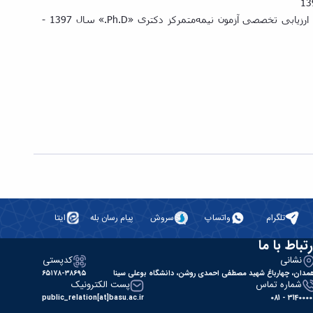
دانلود فرم شماره یک (فرم مشخصات فردی، سوابق آموزشی و پژوهشی مرحله مصاحبه (بررسی سوابق علمی، آموزشی وپژوهشی) مرحله ارزیابی تخصصی آزمون نیمه‌متمرکز دکتری «Ph.D.» سال 1397 -
تلگرام
واتساپ
سروش
پیام رسان بله
ایتا
رتباط با ما
نشانی
کدپستی
مدان، چهارباغ شهید مصطفی احمدی روشن، دانشگاه بوعلی سینا
۶۵۱۷۸-۳۸۶۹۵
شماره تماس
پست الکترونیک
public_relation[at]basu.ac.ir
31400000 - 0