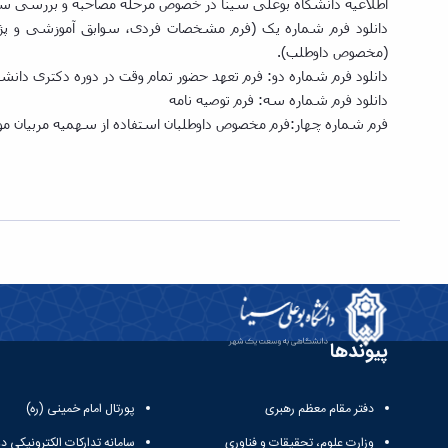
اطلاعیه دانشگاه بوعلی سینا در خصوص مرحله مصاحبه و بررسی سوابق آموزش
(مخصوص داوطلب).
دانلود فرم شماره دو: فرم تعهد ﺣﻀﻮر ﺗﻤﺎم وﻗﺖ در دوره دکتری داﻧﺸ
دانلود فرم شماره سه: فرم توصیه نامه
فرم شماره چهار:فرم مخصوص داوطلبان استفاده از سهمیه مربیان
پیوندها
دفتر مقام معظم رهبری
پورتال امام خمینی (ره)
وزارت علوم، تحقیقات و فناوری
سامانه تدارکات الکترونیکی د