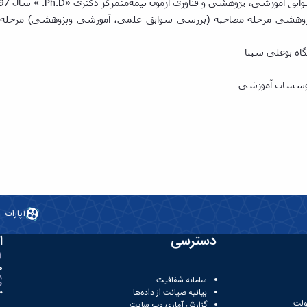
ی، پژوهشی و فناوری آزمون نیمه‌متمرکز دکتری «Ph.D. » سال 1397
ﮕﺎه بوعلی سینا
 موسسات آموزشی
آپارات
دسترسی
ا
ه
سامانه شفافیت
بیانیه صیانت از داده‌ها
81
ولت
گزارش آماری وب‌ سایت