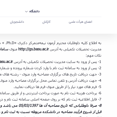
دانشگاه
اعضای هیأت علمی
کارکنان
دانشجویان
همدان
مدیریت تحصیلات تکمیلی به آدرس
http://gs.basu.ac.ir
منوی
سامانه
نکات مهم:
1- پس از ورود به سایت مدیریت تحصیلات تکمیلی به آدرس
asu.ac.ir
2- پس از ورود به سامانه ثبت نام با وارد کردن شماره پرونده و شماره داوطلبی فرآیند ثبت نام را شروع نموده و نسبت به تکمیل اطلاعات و پرداخت هزینه ثبت نام و دریافت کارت اقدام نمایید.
3- جهت دریافت تاریخ های برگزاری مصاحبه وارد منوی - رشته های مورد پذیرش و تاریخ برگزاری مصاحبه - شوید.
4- جهت دریافت آدرس و تلفن تماس محل برگزاری مصاحبه وارد منوی - آدرس محل برگزاری- شوید.
5- فرم های مورد نیاز را از طریق منوی فرم ها دریافت نمایید.
6- پرداخت هزینه ثبت نام به صورت پرداخت اینترنتی و از طریق سامانه ثبت نام و طی مراحل ثبت نام انجام خواهد شد.
7- فایل اطلاعیه ثبت نام که بر روی صفحه اصلی سامانه ثبت نام و در بخش اعلانات سامانه قرار دارد را دانلود نمونده و با دقت مطالعه فرمایید.
8- صرفا داوطلبان
قبل از شروع فرآیند مصاحبه در دانشکده مربوطه نسبت به ثبت نام و در