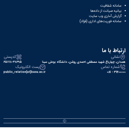
سامانه شفافیت
بیانیه صیانت از داده‌ها
گزارش آماری وب‌ سایت
سامانه فوریت‌های اداری (فؤاد)
ارتباط با ما
نشانی
کدپستی
همدان، چهارباغ شهید مصطفی احمدی روشن، دانشگاه بوعلی سینا
۶۵۱۷۸-۳۸۶۹۵
شماره تماس
پست الکترونیک
public_relation[at]basu.ac.ir
31400000 - 081