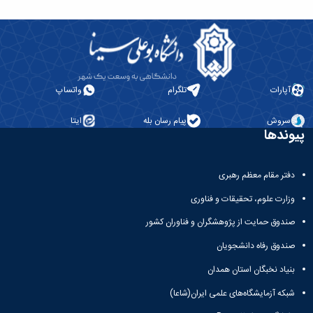
معاونت
انسانی
آموزشی
هنر
و
و
تحصیلات
معماری
تکمیلی
دامپزشکی
معاونت
علوم
آپارات
تلگرام
واتساپ
دانشجویی
پایه
معاونت
علوم
پژوهش
سروش
پیام رسان بله
ایتا
اقتصادی
پیوندها
و
و
فناوری
اجتماعی
معاونت
دانشکده
دفتر مقام معظم رهبری
فرهنگی
های
و
وزارت علوم، تحقیقات و فناوری
اقماری
اجتماعی
صندوق حمایت از پژوهشگران و فناوران کشور
نهاد
نمایندگی
صندوق رفاه دانشجویان
مقام
معظم
بنیاد نخبگان استان همدان
رهبری
شبکه آزمایشگاه‌های علمی ایران(شاعا)
تماس
با