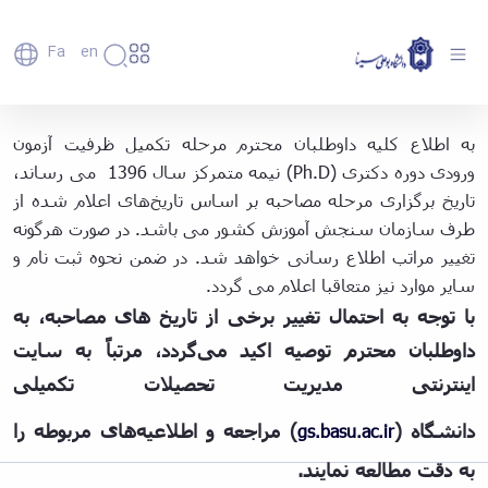
Fa
En
دانشگاه
دانشگاه
اعضای
اطلاعیه شماره 1-مرحله مصاحبه و بررسی سوابق
به اطلاع کلیه داوطلبان محترم مرحله تکمیل ظرفیت آزمون
تاریخچه
هیأت
آموزشی، پژوهشی و فناوری تکمیل ظرفیت آزمون
ورودی دوره دکتری (Ph.D) نیمه متمرکز سال 1396 می رساند،
علمی
و
نیمه‌متمرکز دکتری «Ph.D. » سال 1396 - دانشگاه
کارکنان
تاریخ برگزاری مرحله مصاحبه بر اساس تاریخ‌های اعلام شده از
معرفی
دانشجویان
بوعلی سینا همدان
برنامه
طرف سازمان سنجش آموزش کشور می باشد. در صورت هرگونه
فارغ
راهبردی
تغییر مراتب اطلاع رسانی خواهد شد. در ضمن نحوه ثبت نام و
التحصیلان
دانشگاه
دانشکده‌ها
سایر موارد نیز متعاقبا اعلام می گردد.
نقشه
پردیس
ارتباط
با توجه به احتمال تغییر برخی از تاریخ های مصاحبه، به
دانشگاه
اصلی
با ما
سازمان
مهندسی
روابط
داوطلبان محترم توصیه اکید می‌گردد، مرتباً به
سایت
دانشگاه
بین
کشاورزی
معاونت
اینترنتی مدیریت تحصیلات تکمیلی
الملل
شیمی
توسعه
(قدم
و
مدیریت
الآن)
دانشگاه
(
) مراجعه و اطلاعیه‌های مربوطه را
gs.basu.ac.ir
علوم
Apply
و
نفت
Now
به دقت مطالعه نمایند.
پشتیبانی
علوم