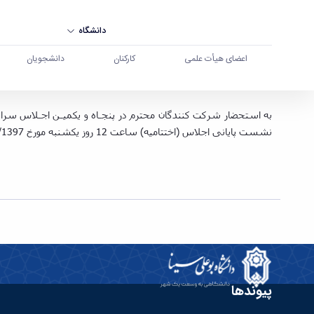
دانشگاه
اعضای هیأت علمی
کارکنان
دانشجویان
اطلاعیه شماره 2: اعلام ساعت شروع مرا
دانشگاه بوعلی سینا همدان
نشست پايانی اجلاس (اختتاميه) ساعت 12 روز يکشنبه مورخ 11/06/1397 خواهد بود. جزئيات و برنامه زمان‌بندی متعاقبا از طريق سايت اجلاس به آدرس
پیوندها