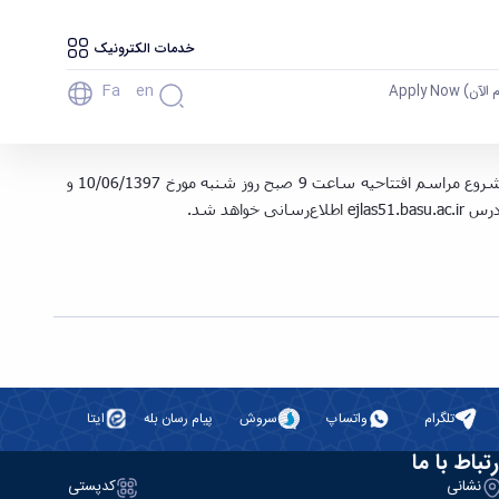
خدمات الکترونیک
Fa
En
آن) Apply Now
آموزشـی و تحصـیلات تکمـیلی دانشگاه‌های کشور -
به استحضار شرکت کنندگان محترم در پنجـاه و يكميـن اجـلاس سراسـري معاونان آموزشـي و تحصـيلات تكمـيلي دانشگاه‌هاي كشور می‌رساند، شروع مراسم افتتاحيه ساعت 9 صبح روز شنبه مورخ 10/06/1397 و
ejlas51.basu.ac.ir
اطلاع‌رسانی خواهد شد.
تلگرام
واتساپ
سروش
پیام رسان بله
ایتا
رتباط با ما
نشانی
کدپستی