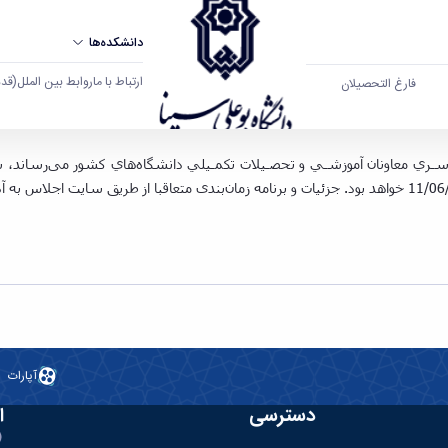
دانشکده‌ها
ارتباط با ما
روابط بین الملل
(قدم ال
فارغ التحصیلان
سم افتتاحیه پنجـاه و یکمیـن اجـلاس سراسـری معاونان 
آپارات
دسترسی
ا