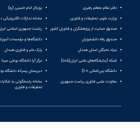
دفتر مقام معظم رهبری
پورتال امام خمینی (ره)
وزارت علوم، تحقیقات و فناوری
سامانه تدارکات الکترونیکی د
صندوق حمایت از پژوهشگران و فناوران کشور
ریاست جمهوری اسلامی ایران
صندوق رفاه دانشجویان
دانشگاه‌ها و مؤسسات آموزش
بنیاد نخبگان استان همدان
پارک علم و فناوری همدان
شبکه آزمایشگاه‌های علمی ایران(شاعا)
مرکز آپا دانشگاه بوعلی سینا
دانشگاه بین‌المللی D-۸
دبیرستان پسرانه دانشگاه بوع
معاونت علمی فناوری ریاست جمهوری
سامانه پاسخگوئی به شکایات
تحقیقات و فناوری