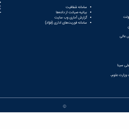
ه
سامانه شفافیت
بیانیه صیانت از داده‌ها
81
ولت
گزارش آماری وب‌ سایت
سامانه فوریت‌های اداری (فؤاد)
 عالی
لی سینا
 وزارت علوم،