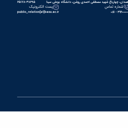
مدان، چهارباغ شهید مصطفی احمدی روشن، دانشگاه بوعلی سینا
۶۵۱۷۸-۳۸۶۹۵
شماره تماس
پست الکترونیک
public_relation[at]basu.ac.ir
31400000 - 0