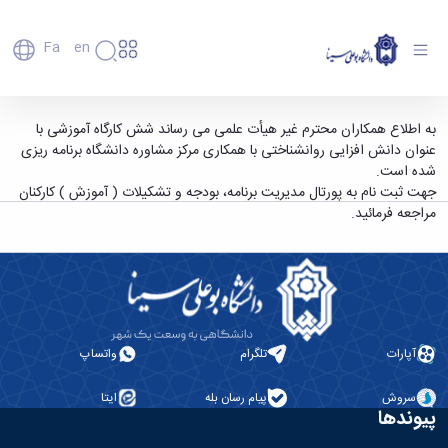
Fa
En
دانشگاه
دانشگاه
اعضای
اطلاعیه مدیریت برنامه، بودجه و تشکیلات دانشگاه
به اطلاع همکاران محترم غیر هیأت علمی می رساند شش کارگاه آموزشی با
تاریخچه
هیأت
عنوان دانش افزایی روانشناختی با همکاری مرکز مشاوره دانشگاه برنامه ریزی
- دانشگاه بوعلی سینا همدان
علمی
و
شده است.
کارکنان
معرفی
جهت ثبت نام به پورتال مدیریت برنامه، بودجه و تشکیلات ( آموزش ) کارکنان
دانشجویان
برنامه
مراجعه فرمائید.
فارغ
راهبردی
التحصیلان
دانشگاه
دانشکده‌ها
نقشه
پردیس
ارتباط
دانشگاه
اصلی
با ما
سازمان
مهندسی
روابط
دانشگاه
بین
کشاورزی
معاونت
الملل
آپارات
تلگرام
واتساپ
شیمی
توسعه
(قدم
و
مدیریت
الآن)
علوم
سروش
پیام رسان بله
ایتا
Apply
و
پیوندها
نفت
Now
پشتیبانی
علوم