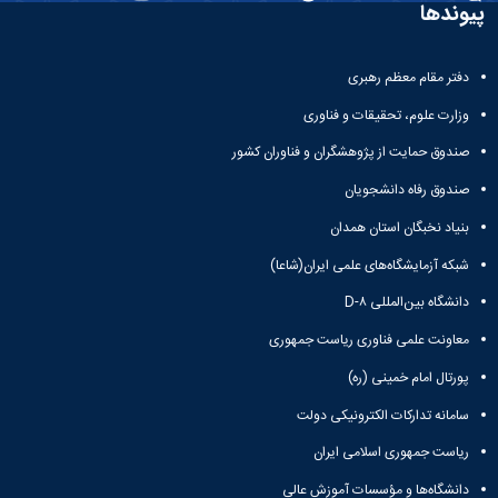
معاونت
پیوندها
انسانی
آموزشی
هنر
و
و
تحصیلات
دفتر مقام معظم رهبری
معماری
تکمیلی
دامپزشکی
وزارت علوم، تحقیقات و فناوری
معاونت
علوم
دانشجویی
پایه
صندوق حمایت از پژوهشگران و فناوران کشور
معاونت
علوم
صندوق رفاه دانشجویان
پژوهش
اقتصادی
و
و
بنیاد نخبگان استان همدان
فناوری
اجتماعی
معاونت
شبکه آزمایشگاه‌های علمی ایران(شاعا)
دانشکده
فرهنگی
های
دانشگاه بین‌المللی D-۸
و
اقماری
اجتماعی
معاونت علمی فناوری ریاست جمهوری
نهاد
پورتال امام خمینی (ره)
نمایندگی
مقام
سامانه تدارکات الکترونیکی دولت
معظم
رهبری
ریاست جمهوری اسلامی ایران
تماس
دانشگاه‌ها و مؤسسات آموزش عالی
با