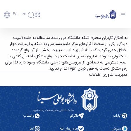
Fa
En
دانشگاه
دانشگاه
اعضای
اطلاعیه مدیریت فناوری اطلاعات در خصوص کندی
به اطلاع کاربران محترم شبکه دانشگاه می رساند متاسفانه به علت آسیب
تاریخچه
هیأت
دیدگی یکی از سخت افزارهای مرکز داده دسترسی به شبکه و اینترنت دچار
یا عدم دسترسی به بعضی از سرویس‌ها - دانشگاه
علمی
و
اختلال جدی گردید که با تلاش زیاد این مدیریت بخشی از آن رفع گردیده
بوعلی سینا همدان
کارکنان
معرفی
است ولی با توجه به لزوم تغییر تنظیمات جهت رفع مشکل، احتمال کندی یا
دانشجویان
برنامه
عدم دسترسی به تعدادی از سرویس‌های داخلی دانشگاه وجود دارد لذا برای
فارغ
راهبردی
رفع مشکل نسبت به قطع کردن vpn اقدام نمایید.
التحصیلان
دانشگاه
مدیریت فناوری اطلاعات
دانشکده‌ها
نقشه
پردیس
ارتباط
دانشگاه
اصلی
با ما
سازمان
مهندسی
روابط
دانشگاه
بین
کشاورزی
معاونت
الملل
شیمی
توسعه
(قدم
و
مدیریت
الآن)
آپارات
تلگرام
واتساپ
علوم
Apply
و
نفت
Now
پشتیبانی
علوم
سروش
پیام رسان بله
ایتا