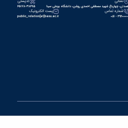
نشانی
کدپستی
مدان، چهارباغ شهید مصطفی احمدی روشن، دانشگاه بوعلی سینا
۶۵۱۷۸-۳۸۶۹۵
شماره تماس
پست الکترونیک
public_relation[at]basu.ac.ir
31400000 - 0