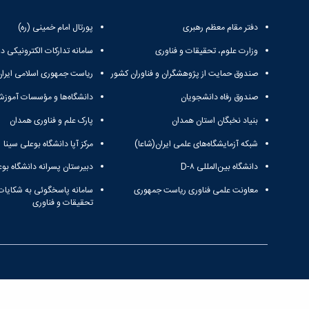
دفتر مقام معظم رهبری
پورتال امام خمینی (ره)
وزارت علوم، تحقیقات و فناوری
سامانه تدارکات الکترونیکی د
صندوق حمایت از پژوهشگران و فناوران کشور
ریاست جمهوری اسلامی ایران
صندوق رفاه دانشجویان
دانشگاه‌ها و مؤسسات آموزش
بنیاد نخبگان استان همدان
پارک علم و فناوری همدان
شبکه آزمایشگاه‌های علمی ایران(شاعا)
مرکز آپا دانشگاه بوعلی سینا
دانشگاه بین‌المللی D-۸
دبیرستان پسرانه دانشگاه بوع
معاونت علمی فناوری ریاست جمهوری
سامانه پاسخگوئی به شکایات
تحقیقات و فناوری