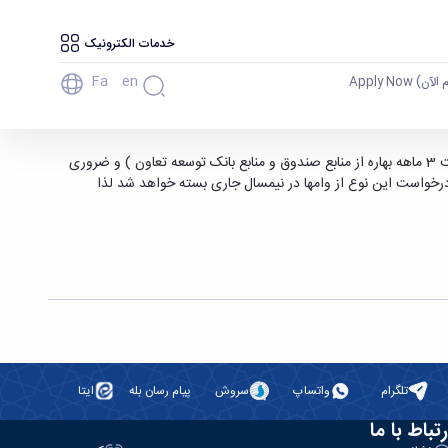
خدمات الکترونیک
Fa
En
آن) Apply Now
پیرو بخشنامه (شماره 2738-130 مورخ 1/3/97 ) صندوق رفاه به اطلاع می رساند ارائه مدارک درخواست وامهای ضروری عادی، تحصیلی ویژه دکتری (بابت 3 ماهه بهاره از منابع صندوق و منابع بانک توسعه تعاون ) و ضروری
تا قبل از 20 خرداد ماه امکانپذیر است و با ارسال لیست وامهای فوق الذکر در 20 خرداد تقویم زمانی درخواست این نوع از وامها در نیمسال جاری بسته خواهد شد لذا
ایند.
تلگرام
واتساپ
سروش
پیام رسان بله
ایتا
رتباط با ما