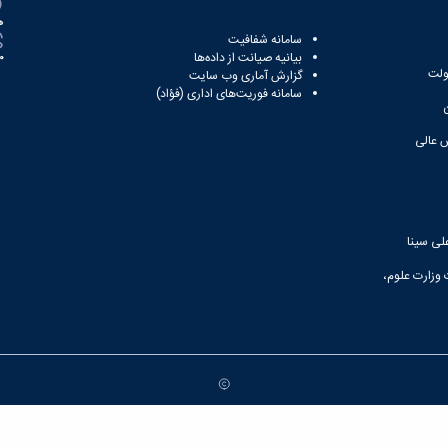
ه
سامانه شفافیت
بیانیه صیانت از داده‌ها
81
ولت
گزارش آماری وب‌ سایت
سامانه فوریت‌های اداری (فؤاد)
 عالی
لی سینا
 وزارت علوم،