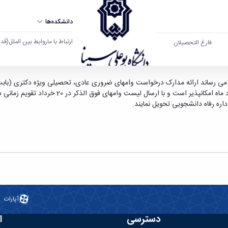
دانشکده‌ها
ارتباط با ما
روابط بین الملل
(قدم ال
فارغ التحصیلان
ویژه دکتری (بابت ورودیهای سال95 و ماقبل آن) صرفا 
ر مهلت مورد نظر به اداره رفاه دانشجویی تحویل نم
آپارات
دسترسی
ا