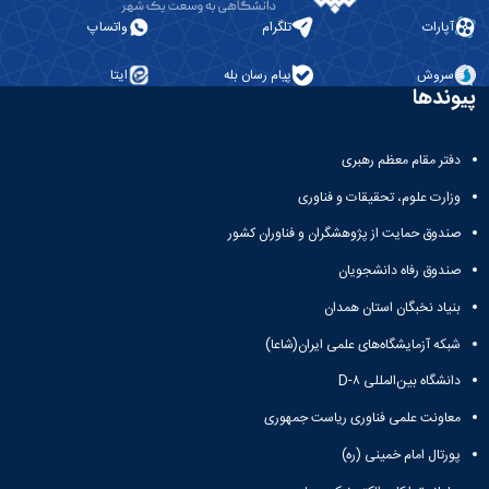
دانشگاه
آپارات
تلگرام
واتساپ
سروش
پیام رسان بله
ایتا
پیوندها
دفتر مقام معظم رهبری
وزارت علوم، تحقیقات و فناوری
صندوق حمایت از پژوهشگران و فناوران کشور
صندوق رفاه دانشجویان
بنیاد نخبگان استان همدان
شبکه آزمایشگاه‌های علمی ایران(شاعا)
دانشگاه بین‌المللی D-۸
معاونت علمی فناوری ریاست جمهوری
پورتال امام خمینی (ره)