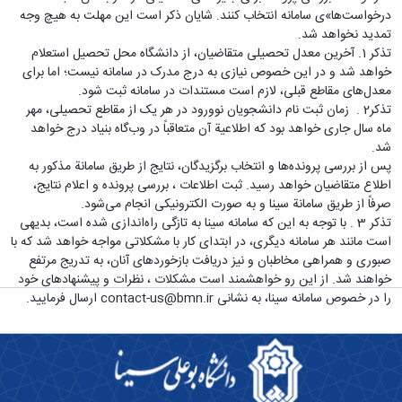
معاونت
انسانی
درخواست‌ها»ی سامانه انتخاب کنند. شایان ذکر است این مهلت به هیچ وجه
آموزشی
هنر
تمدید نخواهد شد.
و
و
تذکر 1. آخرین معدل تحصیلی متقاضیان، از دانشگاه محل تحصیل استعلام
تحصیلات
معماری
خواهد شد و در این خصوص نیازی به درج مدرک در سامانه نیست؛ اما برای
تکمیلی
دامپزشکی
معدل‌های مقاطع قبلی، لازم است مستندات در سامانه ثبت شود.
معاونت
علوم
تذکر2 . زمان ثبت نام دانشجویان نوورود در هر یک از مقاطع تحصیلی، مهر
دانشجویی
پایه
ماه سال جاری خواهد بود که اطلاعیة آن متعاقباً در وب‌گاه بنیاد درج خواهد
معاونت
علوم
شد.
پژوهش
اقتصادی
پس از بررسی پرونده‌ها و انتخاب برگزیدگان، نتایج از طریق سامانة مذکور به
و
و
اطلاع متقاضیان خواهد رسید. ثبت اطلاعات ،‌ بررسی پرونده و اعلام نتایج،
فناوری
اجتماعی
صرفاً از طریق سامانة سینا و به صورت الکترونیکی انجام می‌شود.
معاونت
دانشکده
تذکر 3 . با توجه به این که سامانه سینا به تازگی راه‌اندازی شده است، بدیهی
فرهنگی
های
است مانند هر سامانه دیگری، در ابتدای کار با مشکلاتی مواجه خواهد شد که با
و
اقماری
صبوری و همراهی مخاطبان و نیز دریافت بازخوردهای آنان، به تدریج مرتفع
اجتماعی
خواهند شد. از این رو خواهشمند است مشکلات ، نظرات و پیشنهادهای خود
نهاد
را در خصوص سامانه سینا، به نشانی contact-us@bmn.ir ارسال فرمایید.
نمایندگی
مقام
معظم
رهبری
تماس
با