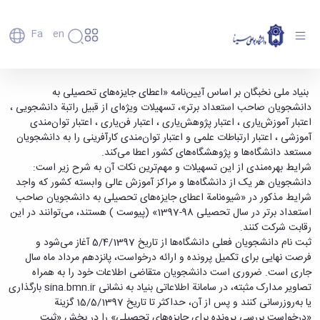
Fa
En
دانشگاه
دانشگاه
اعضای
اعطای جایزه‌های تحصیلی به دانشجویان صاحب
بنیاد ملی نخبگان بر اساس آیین‌نامه «اعطای جایزه‌های تحصیلی به
تاریخچه
هیأت
دانشجویان صاحب استعداد برتر»، تسهیلات ویژه‌ای از قبیل راتبة دانشجویی ،
استعداد برتر کشور در سال تحصیلی 98-1397 -
علمی
و
اعتبار آموزش‌یاری ، اعتبار پژوهش‌یاری ، اعتبار فن‌یاری ، اعتبار توان‌مندی
دانشگاه بوعلی سینا همدان
کارکنان
معرفی
آموزشی ، اعتبار ارتباطات علمی و اعتبار توان‌مندی کارآفرینی را به دانشجویان
دانشجویان
برنامه
مستعد دانشگاه‌ها و پژوهشگاه‌های کشور اعطا می‌کند.
فارغ
راهبردی
شرایط بهره‌مندی از این تسهیلات و مهم‌ترین نکات آن به شرح زیر است:
التحصیلان
دانشگاه
دانشجویان هر یک از دانشگاه‌ها و مراکز آموزش عالی وابسته کشور که واجد
دانشکده‌ها
نقشه
پردیس
شرایط مذکور در «شیوه‌نامة اعطای جایزه‌های تحصیلی به دانشجویان صاحب
ارتباط
دانشگاه
اصلی
با ما
استعداد برتر در سال تحصیلی 98-1397» (پیوست ) هستند، می‌توانند در این
سازمان
مهندسی
روابط
رقابت شرکت کنند.
دانشگاه
بین
کشاورزی
ثبت نام دانشجویان فعلی دانشگاه‌ها از تاریخ 5/4/1397 آغاز می‌شود و
معاونت
الملل
شیمی
فرصت نهایی برای تکمیل پرونده و ارائه درخواست، پانزدهم مرداد ماه سال
توسعه
(قدم
و
جاری است. ضروری است دانشجویان متقاضی اطلاعات خود را به همراه
مدیریت
الآن)
علوم
تصاویر مدارک مثبته، در سامانة اطلاعاتی بنیاد به نشانی sina.bmn.ir بارگذاری
Apply
و
نفت
یا به‌روزرسانی کنند و پس از آن، حداکثر تا تاریخ 15/5/1397 گزینة
Now
پشتیبانی
علوم
«درخواست بررسی پرونده برای جایزه‌های تحصیلی» را در بخش «ثبت