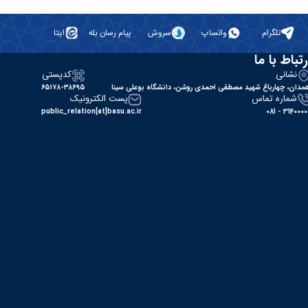
تلگرام
واتساپ
سروش
پیام رسان بله
ایتا
رتباط با ما
نشانی
کدپستی
مدان، چهارباغ شهید مصطفی احمدی روشن، دانشگاه بوعلی سینا
۶۵۱۷۸-۳۸۶۹۵
شماره تماس
پست الکترونیک
public_relation[at]basu.ac.ir
31400000 - 0