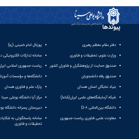
پیوندها
دفتر مقام معظم رهبری
پورتال امام خمینی (ره)
وزارت علوم، تحقیقات و فناوری
سامانه تدارکات الکترونیکی د
صندوق حمایت از پژوهشگران و فناوران کشور
ریاست جمهوری اسلامی ایران
صندوق رفاه دانشجویان
دانشگاه‌ها و مؤسسات آموزش
بنیاد نخبگان استان همدان
پارک علم و فناوری همدان
شبکه آزمایشگاه‌های علمی ایران(شاعا)
مرکز آپا دانشگاه بوعلی سینا
دانشگاه بین‌المللی D-۸
دبیرستان پسرانه دانشگاه بوع
معاونت علمی فناوری ریاست جمهوری
سامانه پاسخگوئی به شکایات
تحقیقات و فناوری