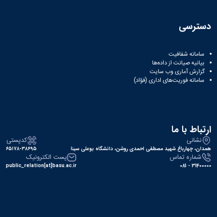
دسترسی
سامانه شفافیت
بیانیه صیانت از داده‌ها
گزارش آماری وب‌ سایت
سامانه فوریت‌های اداری (فؤاد)
ارتباط با ما
نشانی
کدپستی
همدان، چهارباغ شهید مصطفی احمدی روشن، دانشگاه بوعلی سینا
۶۵۱۷۸-۳۸۶۹۵
شماره تماس
پست الکترونیک
public_relation[at]basu.ac.ir
31400000 - 081