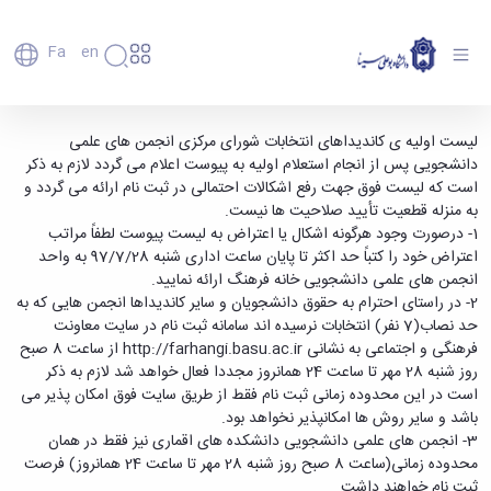
Fa
En
دانشگاه
دانشگاه
اعضای
انتخابات انجمن های علمی دانشجویی - دانشگاه
لیست اولیه ی کاندیداهای انتخابات شورای مرکزی انجمن های علمی
تاریخچه
هیأت
دانشجویی پس از انجام استعلام اولیه به پیوست اعلام می گردد لازم به ذکر
بوعلی سینا همدان
علمی
و
است که لیست فوق جهت رفع اشکالات احتمالی در ثبت نام ارائه می گردد و
کارکنان
معرفی
به منزله قطعیت تأیید صلاحیت ها نیست.
دانشجویان
برنامه
1- درصورت وجود هرگونه اشکال یا اعتراض به لیست پیوست لطفاً مراتب
فارغ
راهبردی
اعتراض خود را کتباً حد اکثر تا پایان ساعت اداری شنبه 97/7/28 به واحد
التحصیلان
دانشگاه
انجمن های علمی دانشجویی خانه فرهنگ ارائه نمایید.
دانشکده‌ها
نقشه
پردیس
2- در راستای احترام به حقوق دانشجویان و سایر کاندیداها انجمن هایی که به
ارتباط
دانشگاه
اصلی
با ما
حد نصاب(7 نفر) انتخابات نرسیده اند سامانه ثبت نام در سایت معاونت
سازمان
مهندسی
روابط
فرهنگی و اجتماعی به نشانی http://farhangi.basu.ac.ir از ساعت 8 صبح
دانشگاه
بین
کشاورزی
روز شنبه 28 مهر تا ساعت 24 همانروز مجددا فعال خواهد شد لازم به ذکر
معاونت
الملل
شیمی
است در این محدوده زمانی ثبت نام فقط از طریق سایت فوق امکان پذیر می
توسعه
(قدم
و
باشد و سایر روش ها امکانپذیر نخواهد بود.
مدیریت
الآن)
علوم
3- انجمن های علمی دانشجویی دانشکده های اقماری نیز فقط در همان
Apply
و
نفت
محدوده زمانی(ساعت 8 صبح روز شنبه 28 مهر تا ساعت 24 همانروز) فرصت
Now
پشتیبانی
علوم
ثبت نام خواهند داشت.