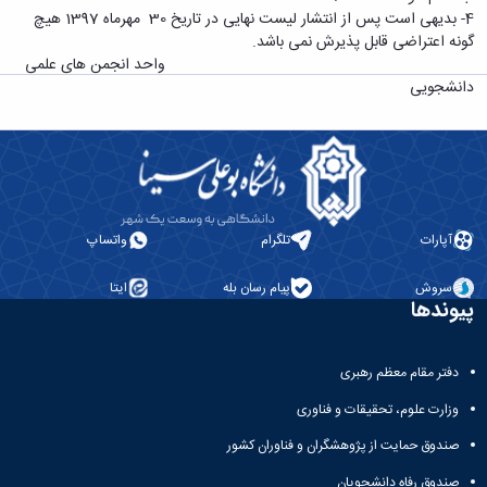
معاونت
انسانی
4- بدیهی است پس از انتشار لیست نهایی در تاریخ 30 مهرماه 1397 هیچ
آموزشی
هنر
گونه اعتراضی قابل پذیرش نمی باشد.
و
و
واحد انجمن های علمی
تحصیلات
معماری
دانشجویی
تکمیلی
دامپزشکی
معاونت
علوم
دانشجویی
پایه
معاونت
علوم
پژوهش
اقتصادی
و
و
فناوری
آپارات
تلگرام
واتساپ
اجتماعی
معاونت
دانشکده
فرهنگی
سروش
پیام رسان بله
ایتا
های
و
پیوندها
اقماری
اجتماعی
نهاد
نمایندگی
دفتر مقام معظم رهبری
مقام
وزارت علوم، تحقیقات و فناوری
معظم
رهبری
صندوق حمایت از پژوهشگران و فناوران کشور
تماس
صندوق رفاه دانشجویان
با