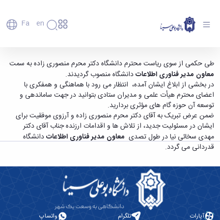
Fa
En
دانشگاه
دانشگاه
اعضای
انتصاب معاون مدیر فناوری اطلاعات دانشگاه -
طی حکمی از سوی ریاست محترم دانشگاه دکتر محرم منصوری زاده به سمت
تاریخچه
هیأت
معاون مدیر فناوری اطلاعات
دانشگاه منصوب گردیدند.
دانشگاه بوعلی سینا همدان
علمی
و
در بخشی از ابلاغ ایشان آمده، انتظار می رود با هماهنگی و همفکری با
کارکنان
معرفی
اعضای محترم هیأت علمی و مدیران ستادی بتوانید در جهت ساماندهی و
دانشجویان
برنامه
توسعه آن حوزه گام های مؤثری بردارید.
فارغ
راهبردی
ضمن عرض تبریک به آقای دکتر محرم منصوری زاده و آرزوی موفقیت برای
التحصیلان
دانشگاه
ایشان در مسئولیت جدید، از تلاش ها و اقدامات ارزنده جناب آقای دکتر
دانشکده‌ها
نقشه
پردیس
ارتباط
مهدی سخائی نیا در طول تصدی
معاون مدیر فناوری اطلاعات
دانشگاه
دانشگاه
اصلی
با ما
قدردانی می گردد.
سازمان
مهندسی
روابط
دانشگاه
بین
کشاورزی
معاونت
الملل
شیمی
توسعه
(قدم
و
مدیریت
الآن)
علوم
Apply
و
نفت
Now
پشتیبانی
علوم
آپارات
تلگرام
واتساپ