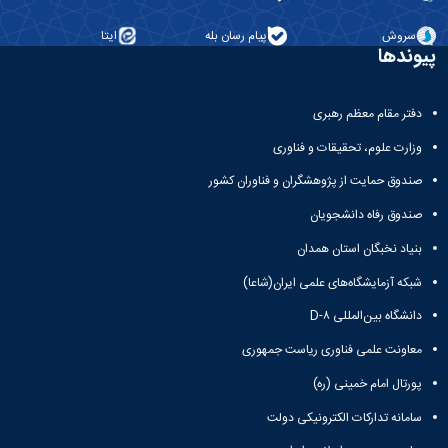
معاونت
انسانی
آموزشی
هنر
سروش
پیام رسان بله
ایتا
و
پیوندها
و
تحصیلات
معماری
تکمیلی
دامپزشکی
معاونت
دفتر مقام معظم رهبری
علوم
دانشجویی
پایه
وزارت علوم، تحقیقات و فناوری
معاونت
علوم
پژوهش
اقتصادی
صندوق حمایت از پژوهشگران و فناوران کشور
و
و
فناوری
صندوق رفاه دانشجویان
اجتماعی
معاونت
دانشکده
بنیاد نخبگان استان همدان
فرهنگی
های
و
شبکه آزمایشگاه‌های علمی ایران(شاعا)
اقماری
اجتماعی
دانشگاه بین‌المللی D-۸
نهاد
نمایندگی
معاونت علمی فناوری ریاست جمهوری
مقام
معظم
پورتال امام خمینی (ره)
رهبری
سامانه تدارکات الکترونیکی دولت
تماس
با