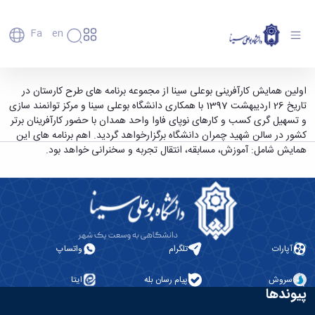
Fa
En
دانشگاه
دانشگاه
اعضای
اولین همایش کارآفرینی بوعلی سینا - دانشگاه
اولین همایش کارآفرینی بوعلی سینا از مجموعه برنامه های طرح کارستان در
تاریخچه
هیأت
تاریخ 26 اردیبهشت 1397 با همکاری دانشگاه بوعلی سینا و مرکز توانمند سازی
بوعلی سینا همدان
علمی
و
و تسهیل گری کسب و کارهای نوپای فاوا واحد همدان با حضور کارآفرینان برتر
کارکنان
معرفی
کشور در سالن شهید چمران دانشگاه برگزارخواهد گردید. اهم برنامه های این
دانشجویان
برنامه
همایش شامل: آموزش، مسابقه، انتقال تجربه و سخنرانی خواهد بود.
فارغ
راهبردی
التحصیلان
دانشگاه
دانشکده‌ها
نقشه
پردیس
ارتباط
دانشگاه
اصلی
با ما
سازمان
مهندسی
روابط
دانشگاه
بین
کشاورزی
معاونت
الملل
آپارات
تلگرام
واتساپ
شیمی
توسعه
(قدم
و
مدیریت
الآن)
علوم
سروش
پیام رسان بله
ایتا
Apply
و
پیوندها
نفت
Now
پشتیبانی
علوم