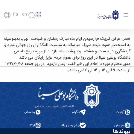
Fa
En
دانشگاه
دانشگاه
اعضای
بازدید رایگان از موزه تاریخ طبیعی دانشگاه در روز
ضمن عرض تبریک فرارسیدن ایام ماه مبارک رمضان و ضیافت الهی، بدینوسیله
تاریخچه
هیأت
به استحضار عموم مردم شریف میرساند به مناسبت نامگذاری روز جهانی موزه و
جهانی موزه - دانشگاه بوعلی سینا همدان
علمی
و
گردشگری در بیست و هشتم اردیبهشت ماه، بازدید از موزه تاریخ طبیعی
کارکنان
معرفی
دانشگاه بوعلی سینا در این روز برای عموم مردم عزیز رایگان می باشد.
دانشجویان
برنامه
مدیر محترم موزه با اعلام این خبر گفت؛ زمان بازدید در روز جمعه ۱۳۹۷/۲/۲۸
فارغ
راهبردی
از ساعت ۹ الی ۱۲ و ۱۴ لی ۱۷می باشد.
التحصیلان
دانشگاه
دانشکده‌ها
نقشه
پردیس
ارتباط
دانشگاه
اصلی
با ما
سازمان
مهندسی
روابط
دانشگاه
بین
کشاورزی
معاونت
الملل
شیمی
توسعه
(قدم
آپارات
تلگرام
واتساپ
و
مدیریت
الآن)
علوم
Apply
و
نفت
سروش
پیام رسان بله
ایتا
Now
پشتیبانی
پیوندها
علوم