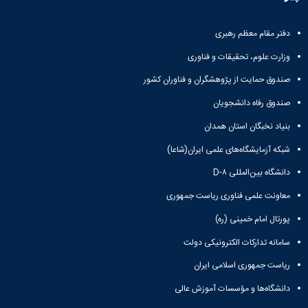
معاونت
انسانی
آموزشی
هنر
و
دفتر مقام معظم رهبری
و
تحصیلات
معماری
وزارت علوم، تحقیقات و فناوری
تکمیلی
دامپزشکی
معاونت
علوم
صندوق حمایت از پژوهشگران و فناوران کشور
دانشجویی
پایه
صندوق رفاه دانشجویان
معاونت
علوم
پژوهش
اقتصادی
بنیاد نخبگان استان همدان
و
و
فناوری
شبکه آزمایشگاه‌های علمی ایران(شاعا)
اجتماعی
معاونت
دانشکده
دانشگاه بین‌المللی D-۸
فرهنگی
های
و
معاونت علمی فناوری ریاست جمهوری
اقماری
اجتماعی
پورتال امام خمینی (ره)
نهاد
نمایندگی
سامانه تدارکات الکترونیکی دولت
مقام
معظم
ریاست جمهوری اسلامی ایران
رهبری
دانشگاه‌ها و مؤسسات آموزش عالی
تماس
با