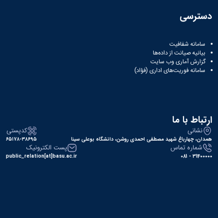
دسترسی
سامانه شفافیت
بیانیه صیانت از داده‌ها
گزارش آماری وب‌ سایت
سامانه فوریت‌های اداری (فؤاد)
ارتباط با ما
نشانی
کدپستی
همدان، چهارباغ شهید مصطفی احمدی روشن، دانشگاه بوعلی سینا
۶۵۱۷۸-۳۸۶۹۵
شماره تماس
پست الکترونیک
public_relation[at]basu.ac.ir
31400000 - 081