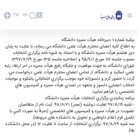
Fa
En
دانشگاه
دانشگاه
اعضای
برگزاری انتخابات اعضای هیأت ممیزه و کمیسیون
بیانیه شماره 1 دبیرخانه هیأت ممیزه دانشگاه:
تاریخچه
هیأت
به اطلاع کلیه اعضای محترم هیأت علمی دانشگاه مي رساند، با عنايت به پايان
های تخصصی وابسته - دانشگاه بوعلی سینا
علمی
و
دور هشتم هيأت مميزه دانشگاه و با استناد به شيوه نامه برگزاري انتخابات
همدان
کارکنان
معرفی
مصوب جلسه 112 مورخ 95/9/1 و اصلاحیه جلسه 135 مورخ 1397/7/29
دانشجویان
برنامه
شوراي دانشگاه، به جهت موقعيت و جايگاه رفيع هيأت مميزه در امر ارتقاء رتبه
فارغ
راهبردی
علمي اساتید و دانشگاه، از تمامي اعضاي محترم هيأت علمي درخواست مي
التحصیلان
دانشگاه
گردد با حضور گرم و دلسوزانه خود موجب برگزاري انتخاباتي باشكوه و موجبات
دانشکده‌ها
نقشه
پردیس
انتخاب اعضايي دلسوز و متعهد در تصدي هيأت مميزه و كميسيون هاي
ارتباط
دانشگاه
اصلی
با ما
تخصصي را فراهم نمایید.
سازمان
مهندسی
روابط
برنامه زمانبندي برگزاري انتخابات هيأت مميزه دانشگاه:
دانشگاه
بین
کشاورزی
- شنبه 97/8/19 لغايت دوشنبه (عصر) 97/8/21: ثبت نام از متقاضيان
معاونت
الملل
شیمی
عضويت در هيأت مميزه و كميسيون هاي تخصصي (صرفاً به صورت كتبي با
توسعه
(قدم
و
تكميل فرم اعلام داوطلبي و تحویل به دانشکده های مربوطه).
مدیریت
الآن)
علوم
سه شنبه 97/8/29: برگزاري انتخابات از ساعت 8 لغايت 12 (در محل دانشكده
Apply
و
نفت
ها)
Now
پشتیبانی
علوم