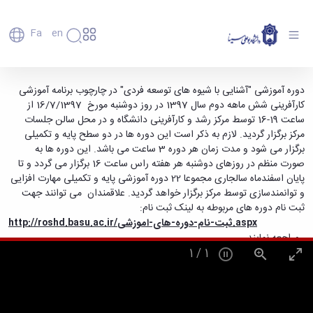
Fa
En
دانشگاه
دانشگاه
اعضای
برگزاری دوره آموزشی مهارت افزایی و توانمندسازی -
دوره آموزشی "آشنایی با شیوه های توسعه فردی" در چارچوب برنامه آموزشی
تاریخچه
هیأت
کارآفرینی شش ماهه دوم سال 1397 در روز دوشنبه مورخ 16/7/1397 از
دانشگاه بوعلی سینا همدان
علمی
و
ساعت 19-16 توسط مرکز رشد و کارآفرینی دانشگاه و در محل سالن جلسات
کارکنان
معرفی
مرکز برگزار گردید. لازم به ذکر است این دوره ها در دو سطح پایه و تکمیلی
دانشجویان
برنامه
برگزار می شود و مدت زمان هر دوره 3 ساعت می باشد. این دوره ها به
فارغ
راهبردی
صورت منظم در روزهای دوشنبه هر هفته راس ساعت 16 برگزار می گردد و تا
التحصیلان
دانشگاه
پایان اسفندماه سالجاری مجموعا 22 دوره آموزشی پایه و تکمیلی مهارت افزایی
دانشکده‌ها
نقشه
پردیس
و توانمندسازی توسط مرکز برگزار خواهد گردید. علاقمندان می توانند جهت
ارتباط
دانشگاه
اصلی
با ما
ثبت نام دوره های مربوطه به لینک ثبت نام:
سازمان
مهندسی
روابط
.aspx
ثبت-نام-دوره-های-اموزشی
http://roshd.basu.ac.ir/
دانشگاه
بین
کشاورزی
مراجعه نمایند.
معاونت
الملل
شیمی
1
/
1
توسعه
(قدم
و
مدیریت
الآن)
علوم
Apply
و
نفت
Now
پشتیبانی
علوم