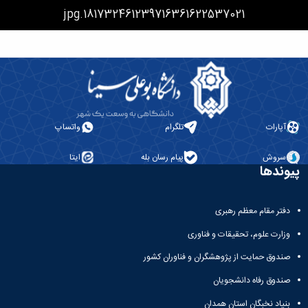
181732461239716361622537021.jpg
دانشگاه
آپارات
تلگرام
واتساپ
سروش
پیام رسان بله
ایتا
پیوندها
دفتر مقام معظم رهبری
وزارت علوم، تحقیقات و فناوری
صندوق حمایت از پژوهشگران و فناوران کشور
صندوق رفاه دانشجویان
بنیاد نخبگان استان همدان