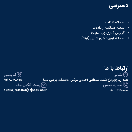
دسترسی
سامانه شفافیت
بیانیه صیانت از داده‌ها
گزارش آماری وب‌ سایت
سامانه فوریت‌های اداری (فؤاد)
ارتباط با ما
نشانی
کدپستی
همدان، چهارباغ شهید مصطفی احمدی روشن، دانشگاه بوعلی سینا
۶۵۱۷۸-۳۸۶۹۵
شماره تماس
پست الکترونیک
public_relation[at]basu.ac.ir
31400000 - 081