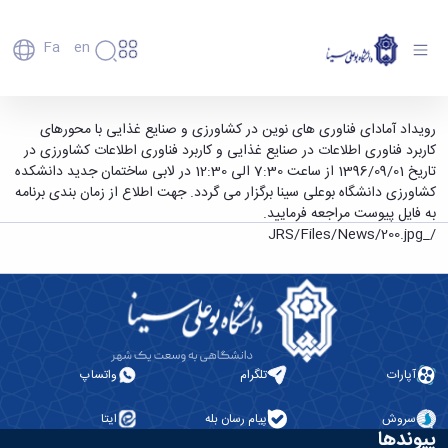
Fa
En
دانشگاه
دانشگاه
اعضای
برگزاری رویداد آمادای فناوری های نوین در
رویداد آمادای فناوری های نوین در کشاورزی و صنایع غذایی با محورهای
تاریخچه
هیأت
کاربرد فناوری اطلاعات در صنایع غذایی و کاربرد فناوری اطلاعات کشاورزی در
کشاورزی و صنایع غذایی - دانشگاه بوعلی سینا
علمی
و
تاریخ 1396/09/01 از ساعت 7:30 الی 12:30 در لابی ساختمان جدید دانشکده
همدان
کارکنان
معرفی
کشاورزی دانشگاه بوعلی سینا برگزار می گردد. جهت اطلاع از زمان بندی برنامه
دانشجویان
برنامه
به فایل پیوست مراجعه فرمایید.
فارغ
راهبردی
/_JRS/Files/News/200.jpg
التحصیلان
دانشگاه
دانشکده‌ها
نقشه
پردیس
ارتباط
دانشگاه
اصلی
با ما
سازمان
مهندسی
روابط
دانشگاه
بین
کشاورزی
معاونت
الملل
شیمی
توسعه
(قدم
آپارات
تلگرام
واتساپ
و
مدیریت
الآن)
علوم
Apply
و
نفت
سروش
پیام رسان بله
ایتا
Now
پشتیبانی
پیوندها
علوم