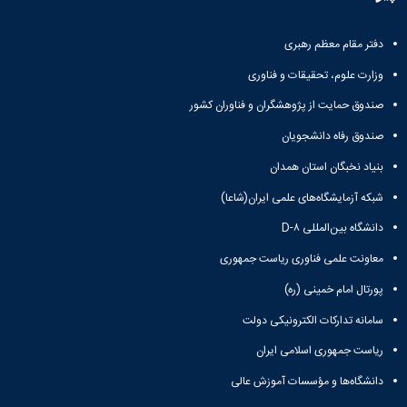
معاونت
انسانی
آموزشی
هنر
و
دفتر مقام معظم رهبری
و
تحصیلات
معماری
وزارت علوم، تحقیقات و فناوری
تکمیلی
دامپزشکی
معاونت
علوم
صندوق حمایت از پژوهشگران و فناوران کشور
دانشجویی
پایه
صندوق رفاه دانشجویان
معاونت
علوم
پژوهش
اقتصادی
بنیاد نخبگان استان همدان
و
و
فناوری
شبکه آزمایشگاه‌های علمی ایران(شاعا)
اجتماعی
معاونت
دانشکده
دانشگاه بین‌المللی D-۸
فرهنگی
های
و
معاونت علمی فناوری ریاست جمهوری
اقماری
اجتماعی
پورتال امام خمینی (ره)
نهاد
نمایندگی
سامانه تدارکات الکترونیکی دولت
مقام
معظم
ریاست جمهوری اسلامی ایران
رهبری
دانشگاه‌ها و مؤسسات آموزش عالی
تماس
با