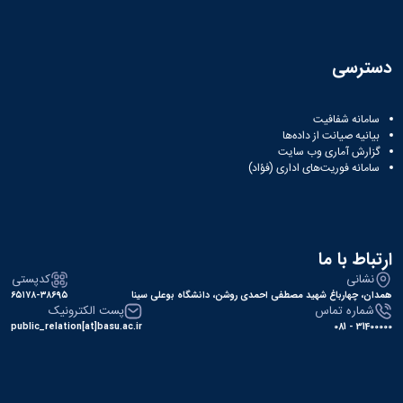
دسترسی
سامانه شفافیت
بیانیه صیانت از داده‌ها
گزارش آماری وب‌ سایت
سامانه فوریت‌های اداری (فؤاد)
ارتباط با ما
نشانی
کدپستی
همدان، چهارباغ شهید مصطفی احمدی روشن، دانشگاه بوعلی سینا
۶۵۱۷۸-۳۸۶۹۵
شماره تماس
پست الکترونیک
public_relation[at]basu.ac.ir
31400000 - 081