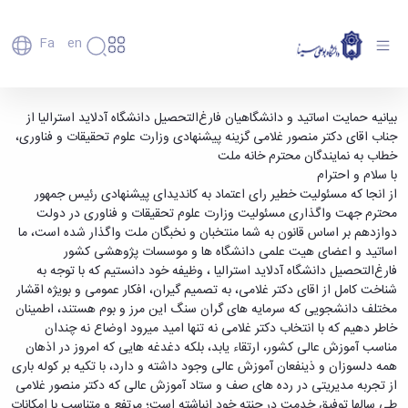
Fa
En
دانشگاه
دانشگاه
اعضای
بیانیه حمایت اساتید و دانشگاهیان فارغ‌التحصیل
بیانیه حمایت اساتید و دانشگاهیان فارغ‌التحصیل دانشگاه آدلاید استرالیا از
تاریخچه
هیأت
جناب اقای دکتر منصور غلامی گزینه پیشنهادی وزارت علوم تحقیقات و فناوری،
دانشگاه آدلاید استرالیا - دانشگاه بوعلی سینا
علمی
و
خطاب به نمایندگان محترم خانه ملت
همدان
کارکنان
معرفی
با سلام و احترام
دانشجویان
برنامه
از انجا که مسئولیت خطیر رای اعتماد به کاندیدای پیشنهادی رئیس جمهور
فارغ
راهبردی
محترم جهت واگذاری مسئولیت وزارت علوم تحقیقات و فناوری در دولت
التحصیلان
دانشگاه
دوازدهم بر اساس قانون به شما منتخبان و نخبگان ملت واگذار شده است، ما
دانشکده‌ها
نقشه
پردیس
اساتید و اعضای هیت علمی دانشگاه ها و موسسات پژوهشی کشور
ارتباط
دانشگاه
اصلی
با ما
فارغ‌التحصیل دانشگاه آدلاید استرالیا ، وظیفه خود دانستیم که با توجه به
سازمان
مهندسی
روابط
شناخت کامل از اقای دکتر غلامی، به تصمیم گیران، افکار عمومی و بویژه اقشار
دانشگاه
بین
کشاورزی
مختلف دانشجویی که سرمایه های گران سنگ این مرز و بوم هستند، اطمینان
معاونت
الملل
شیمی
خاطر دهیم که با انتخاب دکتر غلامی نه تنها امید میرود اوضاع نه چندان
توسعه
(قدم
و
مناسب آموزش عالی کشور، ارتقاء یابد، بلکه دغدغه هایی که امروز در اذهان
مدیریت
الآن)
علوم
همه دلسوزان و ذینفعان آموزش عالی وجود داشته و دارد، با تکیه بر کوله باری
Apply
و
نفت
از تجربه مدیریتی در رده های صف و ستاد آموزش عالی که دکتر منصور غلامی
Now
پشتیبانی
علوم
طی سالها توفیق خدمت در چنته خود انباشته است؛ مرتفع و متناسب با امکانات