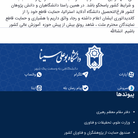
معاونت
انسانی
و شرایط کشور پاسخگو باشد. در همین راستا دانشگاهیان و دانش پژوهان
آموزشی
هنر
کشور فارغ‌التحصیل دانشگاه آدلاید استرالیا، حمایت قاطع خود را از
و
و
کاندیداتوری ایشان اعلام داشته و رجاء واثق داریم با هشیاری و حمایت قاطع
تحصیلات
معماری
نمایندگان محترم ملت ، شاهد رونق بیش از پیش حوزه آموزش عالی کشور
تکمیلی
دامپزشکی
باشیم. انشاالله
معاونت
علوم
دانشجویی
پایه
معاونت
علوم
پژوهش
اقتصادی
و
و
فناوری
اجتماعی
معاونت
آپارات
تلگرام
واتساپ
دانشکده
فرهنگی
های
و
سروش
پیام رسان بله
ایتا
اقماری
اجتماعی
پیوندها
نهاد
نمایندگی
مقام
دفتر مقام معظم رهبری
معظم
وزارت علوم، تحقیقات و فناوری
رهبری
تماس
صندوق حمایت از پژوهشگران و فناوران کشور
با