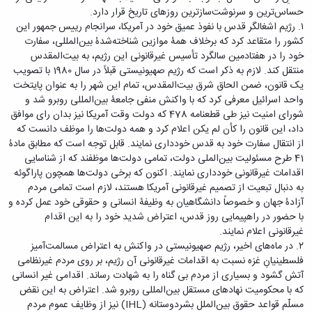
معاونت
انسانی
حساس‌ترین و سرنوشت‌سازترین روزهای تاریخ قرار دارد.
آموزشی
هنر
۱. رژیم اشغالگر قدس با نفوذ عمیق خود در آمریکا، سرانجام رییس جمهور این
و
و
کشور را متقاعد کرد که برخلاف همۀ موازین شناخته‌شدۀ بین‌المللی، سفارت
تحصیلات
معماری
خود را در هفتادمین سالگرد تأسیس غیرقانونی این رژیم، به بیت‌المقدس
تکمیلی
دامپزشکی
منتقل کند. لازم به ذکر است که رژیم صهیونیستی قبلاً در سال 1980 با تصویب
معاونت
علوم
یک قانون، ضمن الحاق شرق بیت‌المقدس، تمام این شهر را به عنوان پایتخت
دانشجویی
پایه
واحد اسرائیل معرفی کرد که با واکنش منفی جامعۀ بین‌المللی روبرو شد و
معاونت
علوم
شورای امنیت نیز طی قطعنامه 478 که دولت وقت آمریکا نیز بدان رای موافق
پژوهش
اقتصادی
داد، این قانون را کأن لم یکن اعلام کرد و همه دولت‌ها را موظف دانست که
و
و
از انتقال سفارت خود به قدس خودداری نمایند. قابل توجه است که مطابق مادۀ
فناوری
اجتماعی
41 طرح مسئولیت بین‌الملی دولت، تمامی دولت‌ها موظفند که از شناسایی
معاونت
دانشکده
اقدامات غیرقانونی خودداری نمایند. اکنون که برخی دولت‌ها همچون پاراگوئه
فرهنگی
های
به دنبال تبعیت از تصمیم غیرقانونی آمریکا هستند، لازم است تمامی مردم
و
اقماری
آزادۀ جهان و خصوصاً دانشگاهیان به وظیفۀ انسانی و حقوقی خود عمل کرده و
اجتماعی
با حضور در راهپیمایی روز قدس، اعتراض شدید خود را به این اقدام
نهاد
غیرقانونی اعلام نمایند.
نمایندگی
۲. در ماه‌های اخیر، رژیم صهیونیستی در واکنش به اعتراض مسالمت‌آمیز
مقام
فلسطینیانِ غزه نسبت به اقدامات غیرقانونی آن رژیم، بر روی مردم غیرنظامی
معظم
آتش گشود و بسیاری از مردم بی گناه را به شهادت رساند. اقدامی غیر انسانی
رهبری
که با محکومیت نهادهای مستقل بین‌المللی روبرو شد. اعتراض به این نقض
تماس
مسلّم قواعد حقوق بین‌الملل بشردوستانه (IHL) نیز از وظایف عموم مردم
با