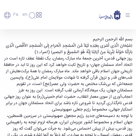
Fa
En
دانشگاه
دانشگاه
اعضای
بیانیه ریاست محترم دانشگاه بوعلی سینا به
بسم الله الرحمن الرحیم
تاریخچه
هیأت
﴿سُبْحَانَ الَّذِی أَسْرَی بِعَبْدِهِ لَیْلاً مِّنَ الْمَسْجِدِ الْحَرَامِ إِلَی الْمَسْجِدِ الأَقْصَی الَّذِی
مناسبت روز جهانی قدس و دعوت از دانشگاهیان به
علمی
و
بَارَکْنَا حَوْلَهُ لِنُرِیَهُ مِنْ آیَاتِنَا إِنَّهُ هُوَ السَّمِیعُ و البصیر﴾ (اسراء:1)
شرکت در راهپیمایی روز قدس. - دانشگاه بوعلی
کارکنان
معرفی
روز جهانی قدس، آخرین جمعۀ ماه مبارک رمضان، یک نقطۀ عطف تازه است در
دانشجویان
سینا همدان
برنامه
اتحاد آحاد مسلمان جهان؛ و تاریخ ثابت خواهد کرد که این روز تا ابد در حافظۀ
فارغ
راهبردی
تاریخیِ جهان اسلام باقی خواهد ماند. ماه مبارک رمضان با همۀ برکت‌هایش از
التحصیلان
دانشگاه
شب‌های قدر و نزول قرآن گرفته تا شهادت مولایمان امام علی(ع)، واپسین
دانشکده‌ها
نقشه
پردیس
جمعه‌اش که بی‌شک مختص به حضرت ولی عصر(عج) است، در تقویم
ارتباط
دانشگاه
اصلی
با ما
مسلمانان جهان، یک میعادگاه آرمانی لقب گرفته است. این روز به طرز
سازمان
مهندسی
روابط
اعجاب‌آوری از سوی معمار انقلاب، حضرت امام خمینی(ره) به عنوان روز جهانی
دانشگاه
بین
کشاورزی
قدس نام‌گذاری گردید تا شروعی تازه باشد برای اتحاد مسلمانان جهان در برابر
معاونت
الملل
شیمی
استکبار جهانی، مخصوصاً رژیم جعلی صهیونیستی.
توسعه
(قدم
و
با توجه به دسیسه‌های جدیدِ رژیم مجعول صهیونیستی در سرزمین فلسطین،
مدیریت
الآن)
علوم
جهان اسلام و مخصوصاً کشور عزیزمان ایران، هرساله لزوم توجه به راهپیماییِ
Apply
و
نفت
روز قدس، بیش از پیش احساس می‌شود. به جرأت می‌توان گفت که روز
Now
پشتیبانی
علوم
قدسِ رمضان امسال، با توجه به مواردی که ذیلاً به آنها اشاره شده، در یکی از