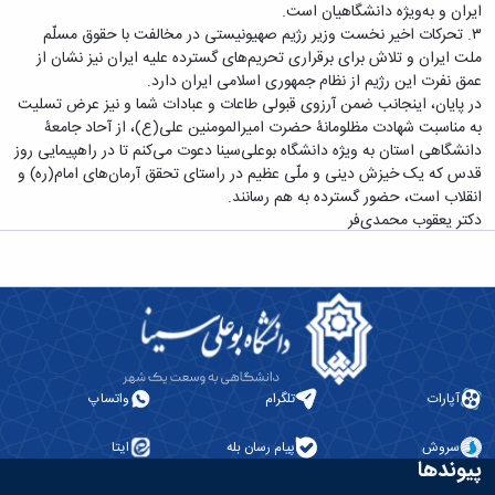
ایران و به‌ویژه دانشگاهیان است.
دانشگاه
۳. تحرکات اخیر نخست وزیر رژیم صهیونیستی در مخالفت با حقوق مسلّم
ملت ایران و تلاش برای برقراری تحریم‌های گسترده علیه ایران نیز نشان از
عمق نفرت این رژیم از نظام جمهوری اسلامی ایران دارد.
در پایان، اینجانب ضمن آرزوی قبولی طاعات و عبادات شما و نیز عرض تسلیت
به مناسبت شهادت مظلومانۀ حضرت امیرالمومنین علی(ع)، از آحاد جامعۀ
دانشگاهی استان به ویژه دانشگاه بوعلی‌سینا دعوت می‌کنم تا در راهپیمایی روز
قدس که یک خیزش دینی و ملّی عظیم در راستای تحقق آرمان‌های امام(ره) و
انقلاب است، حضور گسترده به هم رسانند.
دکتر یعقوب محمدی‌فر
آپارات
تلگرام
واتساپ
سروش
پیام رسان بله
ایتا
پیوندها