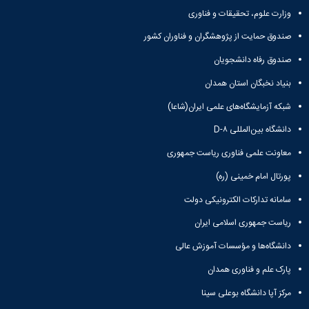
معاونت
انسانی
وزارت علوم، تحقیقات و فناوری
آموزشی
هنر
و
و
صندوق حمایت از پژوهشگران و فناوران کشور
تحصیلات
معماری
صندوق رفاه دانشجویان
تکمیلی
دامپزشکی
معاونت
علوم
بنیاد نخبگان استان همدان
دانشجویی
پایه
معاونت
شبکه آزمایشگاه‌های علمی ایران(شاعا)
علوم
پژوهش
اقتصادی
دانشگاه بین‌المللی D-۸
و
و
فناوری
اجتماعی
معاونت علمی فناوری ریاست جمهوری
معاونت
دانشکده
پورتال امام خمینی (ره)
فرهنگی
های
و
اقماری
سامانه تدارکات الکترونیکی دولت
اجتماعی
نهاد
ریاست جمهوری اسلامی ایران
نمایندگی
دانشگاه‌ها و مؤسسات آموزش عالی
مقام
معظم
پارک علم و فناوری همدان
رهبری
مرکز آپا دانشگاه بوعلی سینا
تماس
با