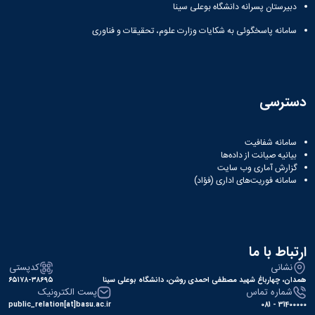
دبیرستان پسرانه دانشگاه بوعلی سینا
دانشگاه
سامانه پاسخگوئی به شکایات وزارت علوم، تحقیقات و فناوری
دسترسی
سامانه شفافیت
بیانیه صیانت از داده‌ها
گزارش آماری وب‌ سایت
سامانه فوریت‌های اداری (فؤاد)
ارتباط با ما
نشانی
کدپستی
همدان، چهارباغ شهید مصطفی احمدی روشن، دانشگاه بوعلی سینا
۶۵۱۷۸-۳۸۶۹۵
شماره تماس
پست الکترونیک
public_relation[at]basu.ac.ir
31400000 - 081