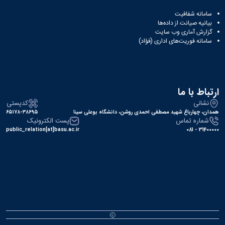
سامانه شفافیت
بیانیه صیانت از داده‌ها
گزارش آماری وب‌ سایت
سامانه فوریت‌های اداری (فؤاد)
ارتباط با ما
نشانی
کدپستی
همدان، چهارباغ شهید مصطفی احمدی روشن، دانشگاه بوعلی سینا
۶۵۱۷۸-۳۸۶۹۵
شماره تماس
پست الکترونیک
public_relation[at]basu.ac.ir
31400000 - 081