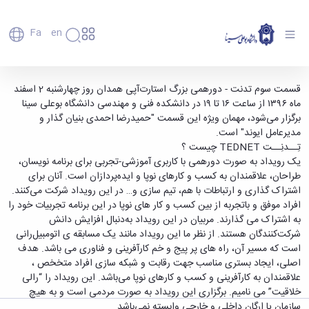
Fa
En
دانشگاه
دانشگاه
اعضای
تدنت قسمت سوم - دورهمی بزرگ استارتاپی
قسمت سوم تدنت - دورهمی بزرگ استارت‌آپی همدان روز چهار‌شنبه 2 اسفند
تاریخچه
هیأت
‌ماه ۱۳۹۶ از ساعت ۱۶ تا ۱۹ در دانشکده فنی و مهندسی دانشگاه بوعلی سینا
همدان - دانشگاه بوعلی سینا همدان
علمی
و
برگزار می‌شود، مهمان ویژه این قسمت "حمیدرضا احمدی بنیان گذار و
کارکنان
معرفی
مدیرعامل ایوند" است.
دانشجویان
برنامه
تِــدنِــت TEDNET چیست ؟
فارغ
راهبردی
یک رویداد به صورت دورهمی با کاربری آموزشی-تجربی برای برنامه نویسان،
التحصیلان
دانشگاه
طراحان، علاقمندان به کسب و کارهای نوپا و ایده‌پردازان است. آنان برای
دانشکده‌ها
نقشه
پردیس
اشتراک گذاری و ارتباطات با هم، تیم سازی و… در این رویداد شرکت می‌کنند.
ارتباط
دانشگاه
اصلی
با ما
افراد موفق و باتجربه از بین کسب و کار های نوپا در این برنامه تجربیات خود را
سازمان
مهندسی
روابط
به اشتراک می گذارند. مربیان در این رویداد به‌دنبال افزایش دانش
دانشگاه
بین
کشاورزی
شرکت‌کنندگان هستند. از نظر ما این رویداد مانند یک مسابقه ی اتومبیل‌رانی
معاونت
الملل
شیمی
است که مسیر آن، راه های پر پیج و خم کارآفرینی و فناوری می باشد. هدف
توسعه
(قدم
و
اصلی، ایجاد بستری مناسب جهت رقابت و شبکه سازی افراد متخخص ،
مدیریت
الآن)
علوم
علاقمندان به کارآفرینی و کسب و کارهای نوپا می‌باشد. این رویداد را “رالی
Apply
و
نفت
خلاقیت” می نامیم. برگزاری این رویداد به صورت مردمی است و به هیچ
Now
پشتیبانی
علوم
سازمان یا ارگان داخلی و خارجی وابسته نمی‌باشد.