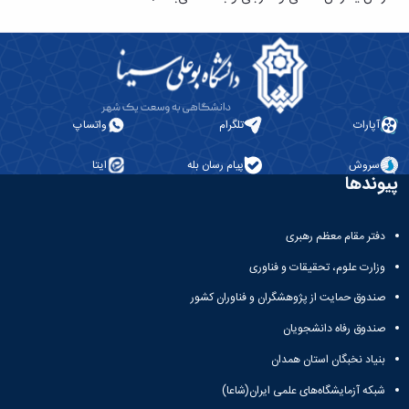
معاونت
انسانی
آموزشی
هنر
و
و
تحصیلات
معماری
تکمیلی
دامپزشکی
معاونت
علوم
دانشجویی
آپارات
تلگرام
واتساپ
پایه
معاونت
علوم
پژوهش
اقتصادی
سروش
پیام رسان بله
ایتا
و
پیوندها
و
فناوری
اجتماعی
معاونت
دانشکده
فرهنگی
دفتر مقام معظم رهبری
های
و
اقماری
وزارت علوم، تحقیقات و فناوری
اجتماعی
نهاد
صندوق حمایت از پژوهشگران و فناوران کشور
نمایندگی
صندوق رفاه دانشجویان
مقام
معظم
بنیاد نخبگان استان همدان
رهبری
شبکه آزمایشگاه‌های علمی ایران(شاعا)
تماس
با