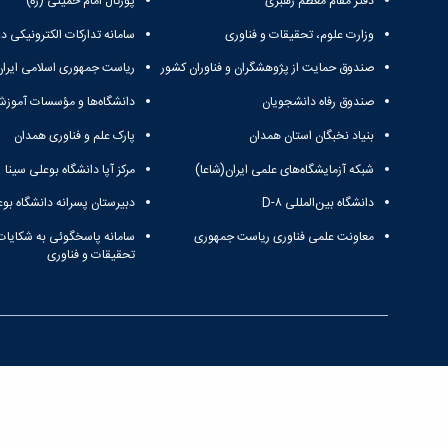
دفتر مقام معظم رهبری
پورتال امام خمینی (ره)
وزارت علوم، تحقیقات و فناوری
سامانه تدارکات الکترونیکی د
صندوق حمایت از پژوهشگران و فناوران کشور
ریاست جمهوری اسلامی ایران
صندوق رفاه دانشجویان
دانشگاه‌ها و مؤسسات آموزش
بنیاد نخبگان استان همدان
پارک علم و فناوری همدان
شبکه آزمایشگاه‌های علمی ایران(شاعا)
مرکز آپا دانشگاه بوعلی سینا
دانشگاه بین‌المللی D-۸
دبیرستان پسرانه دانشگاه بوع
معاونت علمی فناوری ریاست جمهوری
سامانه پاسخگوئی به شکایات
تحقیقات و فناوری