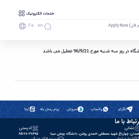
خدمات الکترونیک
Fa
En
آن) Apply Now
تلگرام
واتساپ
سروش
پیام رسان بله
ایتا
رتباط با ما
نشانی
کدپستی
مدان، چهارباغ شهید مصطفی احمدی روشن، دانشگاه بوعلی سینا
۶۵۱۷۸-۳۸۶۹۵