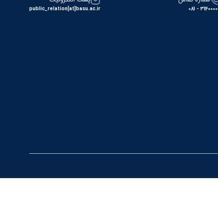
شماره تماس
پست الکترونیک
public_relation[at]basu.ac.ir
31400000 - 0