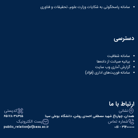
دانشگاه
سامانه پاسخگوئی به شکایات وزارت علوم، تحقیقات و فناوری
دسترسی
سامانه شفافیت
بیانیه صیانت از داده‌ها
گزارش آماری وب‌ سایت
سامانه فوریت‌های اداری (فؤاد)
ارتباط با ما
نشانی
کدپستی
همدان، چهارباغ شهید مصطفی احمدی روشن، دانشگاه بوعلی سینا
۶۵۱۷۸-۳۸۶۹۵
شماره تماس
پست الکترونیک
public_relation[at]basu.ac.ir
31400000 - 081