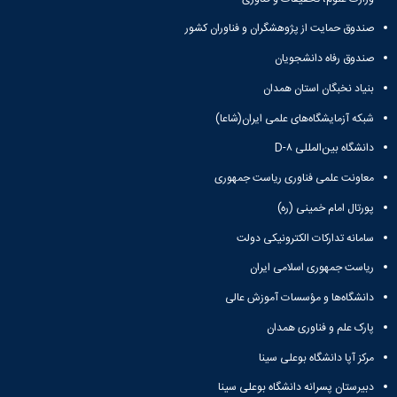
معاونت
انسانی
آموزشی
هنر
صندوق حمایت از پژوهشگران و فناوران کشور
و
و
صندوق رفاه دانشجویان
تحصیلات
معماری
تکمیلی
دامپزشکی
بنیاد نخبگان استان همدان
معاونت
علوم
دانشجویی
شبکه آزمایشگاه‌های علمی ایران(شاعا)
پایه
معاونت
علوم
دانشگاه بین‌المللی D-۸
پژوهش
اقتصادی
و
و
معاونت علمی فناوری ریاست جمهوری
فناوری
اجتماعی
پورتال امام خمینی (ره)
معاونت
دانشکده
فرهنگی
های
سامانه تدارکات الکترونیکی دولت
و
اقماری
اجتماعی
ریاست جمهوری اسلامی ایران
نهاد
دانشگاه‌ها و مؤسسات آموزش عالی
نمایندگی
مقام
پارک علم و فناوری همدان
معظم
رهبری
مرکز آپا دانشگاه بوعلی سینا
تماس
دبیرستان پسرانه دانشگاه بوعلی سینا
با