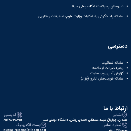
دانشگاه
دبیرستان پسرانه دانشگاه بوعلی سینا
سامانه پاسخگوئی به شکایات وزارت علوم، تحقیقات و فناوری
دسترسی
سامانه شفافیت
بیانیه صیانت از داده‌ها
گزارش آماری وب‌ سایت
سامانه فوریت‌های اداری (فؤاد)
ارتباط با ما
نشانی
کدپستی
همدان، چهارباغ شهید مصطفی احمدی روشن، دانشگاه بوعلی سینا
۶۵۱۷۸-۳۸۶۹۵
شماره تماس
پست الکترونیک
public_relation[at]basu.ac.ir
31400000 - 081