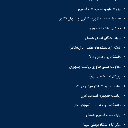
معاونت
انسانی
آموزشی
وزارت علوم، تحقیقات و فناوری
هنر
و
و
صندوق حمایت از پژوهشگران و فناوران کشور
تحصیلات
معماری
تکمیلی
دامپزشکی
صندوق رفاه دانشجویان
معاونت
علوم
دانشجویی
بنیاد نخبگان استان همدان
پایه
معاونت
علوم
شبکه آزمایشگاه‌های علمی ایران(شاعا)
پژوهش
اقتصادی
و
و
دانشگاه بین‌المللی D-۸
فناوری
اجتماعی
معاونت علمی فناوری ریاست جمهوری
معاونت
دانشکده
فرهنگی
های
پورتال امام خمینی (ره)
و
اقماری
اجتماعی
سامانه تدارکات الکترونیکی دولت
نهاد
ریاست جمهوری اسلامی ایران
نمایندگی
مقام
دانشگاه‌ها و مؤسسات آموزش عالی
معظم
پارک علم و فناوری همدان
رهبری
تماس
مرکز آپا دانشگاه بوعلی سینا
با