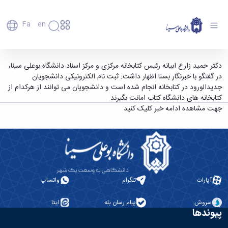
Fa
En
دانشگاه
دانشگاه
اعضای
ثبت نام الکترونیکی دانشجویان جدیدالورود در
دکتر حمید زارع ابیانه رئیس کتابخانه مرکزی و مرکز اسناد دانشگاه بوعلی سینا،
تاریخچه
هیأت
در گفتگو با خبرنگار بسنا اظهار داشت: ثبت نام الکترونیکی دانشجویان
کتابخانه/ دانشجویان می توانند کتاب امانت بگیرند
علمی
و
جدیدالورود در کتابخانه انجام شده است و دانشجویان می توانند از هرکدام از
- دانشگاه بوعلی سینا همدان
کارکنان
معرفی
کتابخانه های دانشگاه کتاب امانت بگیرند.
دانشجویان
برنامه
جهت مشاهده ادامه خبر کلیک کنید
فارغ
راهبردی
التحصیلان
دانشگاه
دانشکده‌ها
نقشه
پردیس
ارتباط
دانشگاه
اصلی
با ما
سازمان
مهندسی
روابط
دانشگاه
بین
کشاورزی
معاونت
الملل
آپارات
تلگرام
واتساپ
شیمی
توسعه
(قدم
و
مدیریت
الآن)
علوم
سروش
پیام رسان بله
ایتا
Apply
و
پیوندها
نفت
Now
پشتیبانی
علوم