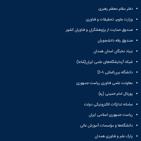
معاونت
انسانی
آموزشی
دفتر مقام معظم رهبری
هنر
و
و
وزارت علوم، تحقیقات و فناوری
تحصیلات
معماری
تکمیلی
دامپزشکی
صندوق حمایت از پژوهشگران و فناوران کشور
معاونت
علوم
صندوق رفاه دانشجویان
دانشجویی
پایه
معاونت
علوم
بنیاد نخبگان استان همدان
پژوهش
اقتصادی
و
شبکه آزمایشگاه‌های علمی ایران(شاعا)
و
فناوری
اجتماعی
دانشگاه بین‌المللی D-۸
معاونت
دانشکده
فرهنگی
معاونت علمی فناوری ریاست جمهوری
های
و
اقماری
پورتال امام خمینی (ره)
اجتماعی
نهاد
سامانه تدارکات الکترونیکی دولت
نمایندگی
مقام
ریاست جمهوری اسلامی ایران
معظم
دانشگاه‌ها و مؤسسات آموزش عالی
رهبری
تماس
پارک علم و فناوری همدان
با