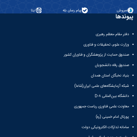
معاونت
انسانی
آموزشی
هنر
سروش
پیام رسان بله
ایتا
و
پیوندها
و
تحصیلات
معماری
تکمیلی
دامپزشکی
معاونت
دفتر مقام معظم رهبری
علوم
دانشجویی
پایه
وزارت علوم، تحقیقات و فناوری
معاونت
علوم
پژوهش
اقتصادی
صندوق حمایت از پژوهشگران و فناوران کشور
و
و
صندوق رفاه دانشجویان
فناوری
اجتماعی
معاونت
دانشکده
بنیاد نخبگان استان همدان
فرهنگی
های
و
شبکه آزمایشگاه‌های علمی ایران(شاعا)
اقماری
اجتماعی
دانشگاه بین‌المللی D-۸
نهاد
نمایندگی
معاونت علمی فناوری ریاست جمهوری
مقام
پورتال امام خمینی (ره)
معظم
رهبری
سامانه تدارکات الکترونیکی دولت
تماس
با