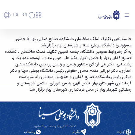
Fa
En
دانشگاه
دانشگاه
اعضای
جلسه تعین تکلیف تملک ساختمان دانشکده
جلسه تعین تکلیف تملک ساختمان دانشکده صنایع غذایی بهار با حضور
تاریخچه
هیأت
مسؤولین دانشگاه بوعلی سینا و شهرستان بهار برگزار شد.
صنایع غذایی بهار برگزار شد - دانشگاه بوعلی سینا
علمی
و
به گزارشروابط عمومی دانشگاه، جلسه تعیین تکلیف تملک ساختمان دانشکده
همدان
کارکنان
معرفی
صنایع غذایی بهار با حضور آقایان دکتر علی عربی معاون توسعه مدیریت و
دانشجویان
برنامه
پشتیبانی، دکتر بنی اردلان مشاور رئیس و رئیس پردیس دانشکده های
فارغ
راهبردی
اقماری، دکتر نورانی مقدم مشاور حقوقی رئیس دانشگاه بوعلی سینا و دکتر
التحصیلان
دانشگاه
ساکی رئیس دانشکده صنایع غذایی و همچنین سلطانی راد سرپرست
دانشکده‌ها
نقشه
پردیس
فرمانداری شهرستان بهار، فیض الهی رئیس شورای اسلامی شهرستان و
ارتباط
دانشگاه
اصلی
با ما
رمضانی شهردار بهار در محل فرمانداری شهرستان بهار برگزار شد.
سازمان
مهندسی
روابط
دانشگاه
بین
کشاورزی
معاونت
الملل
شیمی
توسعه
(قدم
و
مدیریت
الآن)
علوم
Apply
و
نفت
Now
پشتیبانی
آپارات
تلگرام
واتساپ
علوم