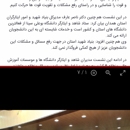
معاونت
انسانی
و قوت را شناسایی و در راستای رفع مشکلات و تقویت قوت ها حرکت کنیم.
آموزشی
هنر
و
و
در این نشست هم چنین دکتر ناصر عارف مدیرکل بنیاد شهید و امور ایثارگران
تحصیلات
معماری
استان همدان بیان کرد: ستاد شاهد و ایثارگر دانشگاه بوعلی سینا از فعالترین
تکمیلی
دامپزشکی
دانشگاه های استان و کشور است و خدمات شایسته ای به این دانشجویان
معاونت
علوم
ارائه می کند.
دانشجویی
پایه
وی هم چنین افزود: بنیاد شهید استان در جهت رفع مسائل و مشکلات این
معاونت
علوم
دانشجویان عزیز از هیچ کمکی فروگذار نمی کند.
پژوهش
اقتصادی
و
و
در ادامه این نشست مدیران شاهد و ایثارگر دانشگاه ها و موسسات آموزش
فناوری
اجتماعی
عالی منطقه ۴ کشور به بحث و تبادل نظر پیرامون مسائل منطقه پرداختند.
معاونت
دانشکده
7
/
2
فرهنگی
های
و
اقماری
اجتماعی
نهاد
نمایندگی
مقام
معظم
رهبری
تماس
با