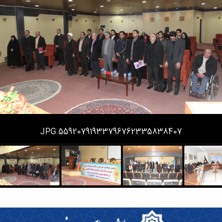
دانشگاه
55920791933796762335838407.JPG