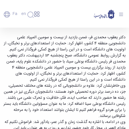
Fa
En
دانشگاه
دانشگاه
اعضای
حمایت از استعدادهای برتر و نخبگان، از اولویت
دکتر یعقوب محمدی فر، ضمن بازدید از بیست و سومین المپیاد علمی
تاریخچه
هیأت
دانشجویی منطقه 4 کشور، اظهار کرد: حمایت از استعدادهای برتر و نخبگان، از
های دانشگاه است - دانشگاه بوعلی سینا همدان
علمی
و
اولویت های دانشگاه است و در این راستا از هیچ کمکی فروگذار نمی کنیم.
کارکنان
معرفی
به گزارش روابط عمومی دانشگاه، صبح پنجشنبه 13 اردیبهشت، دکتر یعقوب
دانشجویان
برنامه
محمدی فر رئیس دانشگاه بوعلی سینا، با حضور در دانشکده علوم پایه، ضمن
فارغ
راهبردی
بازدید از روند برگزاری بیست و سومین المپیاد علمی دانشجویی منطقه 4
التحصیلان
دانشگاه
کشور، اظهار کرد: حمایت از استعدادهای برتر و نخبگان، از اولویت های
دانشکده‌ها
نقشه
پردیس
دانشگاه است و در این راستا از هیچ کمکی فروگذار نمی کنیم.
ارتباط
دانشگاه
اصلی
با ما
وی خاطرنشان کرد: علاوه بر دانشجویانی که در رشته های مختلف تحصیلی،
سازمان
مهندسی
روابط
جزء ده درصد برتر دوره تحصیلی خود هستند؛ دانشجویان دیگری نیز در همین
دانشگاه
بین
کشاورزی
رشته ها حضور دارند که صاحب ایده، فکر، خلاقیت و تحرک علمی می باشند.
معاونت
الملل
شیمی
رئیس دانشگاه بوعلی سینا اضافه کرد: ما به عنوان مسؤولین دانشگاه باید بستر
توسعه
(قدم
و
را برای هردو گروه فراهم کنیم تا ایشان بتوانند استعداد خود را به مرحله
مدیریت
الآن)
علوم
شکوفایی برسانند.
Apply
و
نفت
وی در ادامه، با اشاره به گذشت زمان و گذر عمر، یادآور شد: فراموش نکنیم که
Now
پشتیبانی
علوم
مادام العمر در محل کار خود حضور نداریم و روزی به هر عنوان، باید این