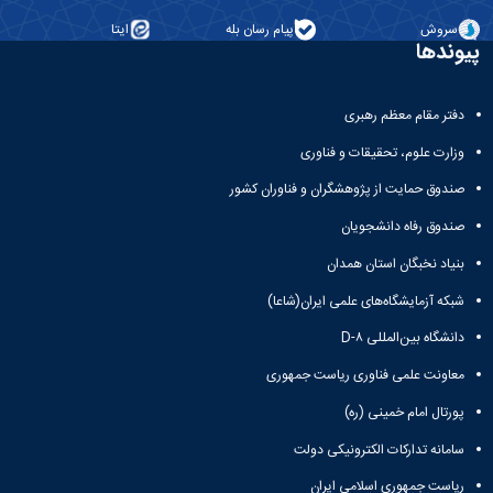
دانشگاه
سروش
پیام رسان بله
ایتا
پیوندها
دفتر مقام معظم رهبری
وزارت علوم، تحقیقات و فناوری
صندوق حمایت از پژوهشگران و فناوران کشور
صندوق رفاه دانشجویان
بنیاد نخبگان استان همدان
شبکه آزمایشگاه‌های علمی ایران(شاعا)
دانشگاه بین‌المللی D-۸
معاونت علمی فناوری ریاست جمهوری
پورتال امام خمینی (ره)
سامانه تدارکات الکترونیکی دولت
ریاست جمهوری اسلامی ایران