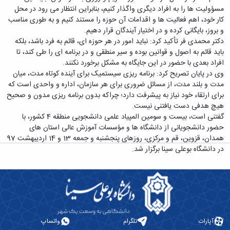
معاونت
انسانی
مسؤولیت ها را به افراد دیگری واگذار کنیم، بنابراین انتظار می رود در محل
آموزشی
هنر
کار خود، اهم فعالیت ها و اقدامات آن حوزه را مستند کنیم و به طوری مناسب
و
و
و بروز، بایگانی کرده و در اختیار آیندگان قرار دهیم.
تحصیلات
معماری
دکتر محمدی فر تأکید کرد: نباید امور در هر حوزه ای، قائم به فرد باشد، بلکه
تکمیلی
دامپزشکی
باید قائم به اصول و قوانین بوده و سیر منطقی و در برنامه ای را طی کند، تا
معاونت
علوم
افراد بعدی با حضور در این جایگاه به مشکل برخورد نکنند.
دانشجویی
پایه
وی در پایان تصریح کرد: برنامه ریزی سیستمیک برای آینده کوتاه مدت، میان
معاونت
علوم
مدت و بلند مدت، از مسائل ضروری برای هر سازمان، اداره و واحدی است که
پژوهش
اقتصادی
برای ارتقاء خود نیاز به پیشرفت دارد؛ چراکه بدون برنامه ریزی مدون و صحیح
و
و
هیچ هدفی دست یافتنی نیست.
فناوری
اجتماعی
گفتنی است، بیست و سومین المپیاد علمی دانشجویی منطقه 4 کشور، با
معاونت
دانشکده
حضور دانشجویانی از دانشگاه ها و مؤسسات آموزش عالی استان های
فرهنگی
های
همدان، قزوین، قم و مرکزی، روزهای پنجشنبه و جمعه 13 و 14 اردیبهشت 97
و
اقماری
در دانشگاه بوعلی سینا برگزار شد.
اجتماعی
نهاد
نمایندگی
مقام
معظم
رهبری
تماس
آپارات
تلگرام
واتساپ
با