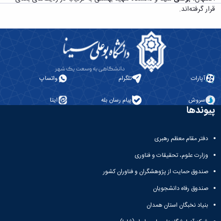
معاونت
انسانی
قرار گرفته‌اند.
آموزشی
هنر
و
و
تحصیلات
معماری
تکمیلی
دامپزشکی
معاونت
علوم
دانشجویی
پایه
معاونت
علوم
آپارات
تلگرام
واتساپ
پژوهش
اقتصادی
و
و
سروش
پیام رسان بله
ایتا
فناوری
پیوندها
اجتماعی
معاونت
دانشکده
فرهنگی
های
و
دفتر مقام معظم رهبری
اقماری
اجتماعی
وزارت علوم، تحقیقات و فناوری
نهاد
نمایندگی
صندوق حمایت از پژوهشگران و فناوران کشور
مقام
معظم
صندوق رفاه دانشجویان
رهبری
بنیاد نخبگان استان همدان
تماس
با