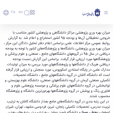
Fa
En
دانشگاه
دانشگاه
اعضای
دانشگاه بوعلی سینا دربین دانشگاه های برتر بهره
میزان بهره وری پژوهشی مراکز دانشگاهی و پژوهشی کشور متناسب با
تاریخچه
هیأت
خروجی تحقیقاتی آن‌ها و بودجه 95 کشور استخراج و اعلام شد. به گزارش
وری پژوهشی کشور - دانشگاه بوعلی سینا همدان
علمی
و
روابط عمومی مرکز اطلاعات علمی براساس اعلام دفتر تحلیل دادگان این مرکز ،
کارکنان
معرفی
میزان بهره وری پژوهشی دانشگاه‌ها و پژوهشگاه‌های کشور با توجه به بودجه
دانشجویان
برنامه
دریافتی در سال 95 در گروههای دانشگاههای جامع ، صنعتی و علوم پزشکی و
فارغ
راهبردی
پژوهشگاهها مورد ارزیابی قرار گرفت. براساس این گزارش نسبت بودجه
التحصیلان
دانشگاه
دریافتی هریک از دانشگاهها و پژوهشگاههای مورد بررسی به میزان تولیدات
دانشکده‌ها
نقشه
پردیس
مدارک علمی در پایگاه استنادی اسکوپوس، مورد سنجش و ارزیابی قرار گرفته
ارتباط
دانشگاه
اصلی
با ما
است که دانشگاه کاشان در گروه دانشگاههای جامع ، دانشگاه تحصیلات
سازمان
مهندسی
روابط
تکمیلی صنعتی کرمان در گروه دانشگاههای صنعتی، دانشگاه علوم بهزیستی و
دانشگاه
بین
کشاورزی
توانبخشی در گروه دانشگاههای علوم پزشکی و موسسه پژوهشی علوم و
معاونت
الملل
شیمی
فناوری رنگ و پوشش در گروه پژوهشگاهها بهره‌ورترین دانشگاه و پژوهشگاه
توسعه
(قدم
و
محسوب شدند.
مدیریت
الآن)
علوم
در این رتبه بندی در گروه دانشگاه‌های جامع بعداز دانشگاه کاشان به ترتیب
Apply
و
نفت
تربیت مدرس، تحصیلات تکمیلی زنجان، تبریز، فردوسی مشهد، تهران، شیراز،
Now
پشتیبانی
علوم
اصفهان،
بوعلی سینا
و دانشگاه شهید بهشتی به ترتیب در ردیف‌های بعدی