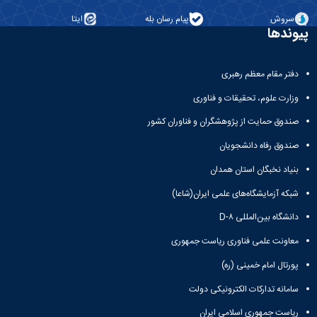
معاونت
انسانی
آموزشی
سروش
پیام رسان بله
ایتا
هنر
پیوندها
و
و
تحصیلات
معماری
تکمیلی
دامپزشکی
دفتر مقام معظم رهبری
معاونت
علوم
دانشجویی
پایه
وزارت علوم، تحقیقات و فناوری
معاونت
علوم
پژوهش
صندوق حمایت از پژوهشگران و فناوران کشور
اقتصادی
و
و
صندوق رفاه دانشجویان
فناوری
اجتماعی
معاونت
بنیاد نخبگان استان همدان
دانشکده
فرهنگی
های
شبکه آزمایشگاه‌های علمی ایران(شاعا)
و
اقماری
اجتماعی
دانشگاه بین‌المللی D-۸
نهاد
نمایندگی
معاونت علمی فناوری ریاست جمهوری
مقام
پورتال امام خمینی (ره)
معظم
رهبری
سامانه تدارکات الکترونیکی دولت
تماس
ریاست جمهوری اسلامی ایران
با