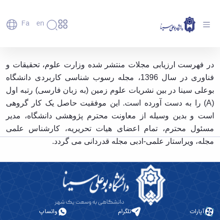
Fa
En
دانشگاه
دانشگاه
اعضای
در فهرست ارزیابی مجلات وزارت علوم مجله رسوب
در فهرست ارزیابی مجلات منتشر شده وزارت علوم، تحقیقات و
تاریخچه
هیأت
شناسی کاربردی حائز رتبه A گردید - دانشگاه بوعلی
فناوری در سال 1396، مجله رسوب شناسی کاربردی دانشگاه
علمی
و
سینا همدان
کارکنان
معرفی
بوعلی سینا در بین نشریات علوم زمین (به زبان فارسی) رتبه اول
دانشجویان
برنامه
(A) را به دست آورده است. این موفقیت حاصل یک کار گروهی
فارغ
راهبردی
است و بدین وسیله از معاونت محترم پژوهشی دانشگاه، مدیر
التحصیلان
دانشگاه
دانشکده‌ها
مسئول محترم، تمام اعضای هیات تحریریه، کارشناس علمی
نقشه
پردیس
ارتباط
دانشگاه
مجله، ویراستار علمی-ادبی مجله قدردانی می گردد.
اصلی
با ما
سازمان
مهندسی
روابط
دانشگاه
بین
کشاورزی
معاونت
الملل
شیمی
توسعه
(قدم
و
مدیریت
الآن)
علوم
Apply
و
نفت
Now
آپارات
تلگرام
واتساپ
پشتیبانی
علوم