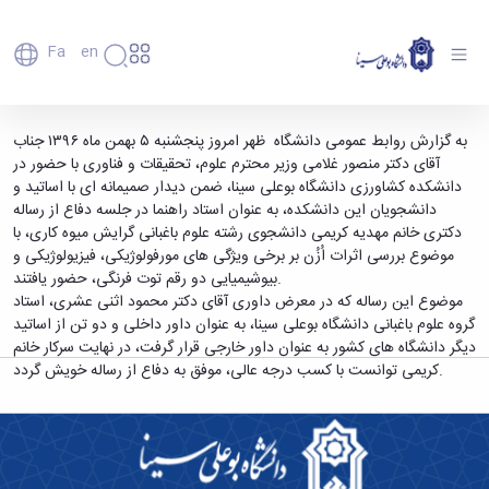
Fa
En
دانشگاه
دانشگاه
اعضای
دفاع از پایان نامه دکتری با حضور وزیر علوم،
به گزارش روابط عمومی دانشگاه ظهر امروز پنجشنبه ۵ بهمن ماه ۱۳۹۶ جناب
تاریخچه
هیأت
آقای دکتر منصور غلامی وزیر محترم علوم، تحقیقات و فناوری با حضور در
تحقیقات و فناوری در دانشگاه بوعلی سینا -
علمی
و
دانشکده کشاورزی دانشگاه بوعلی سینا، ضمن دیدار صمیمانه ای با اساتید و
دانشگاه بوعلی سینا همدان
کارکنان
معرفی
دانشجویان این دانشکده، به عنوان استاد راهنما در جلسه دفاع از رساله
دانشجویان
برنامه
دکتری خانم مهدیه کریمی دانشجوی رشته علوم باغبانی گرایش میوه کاری، با
فارغ
راهبردی
موضوع بررسی اثرات اُزُن بر برخی ویژگی های مورفولوژیکی، فیزیولوژیکی و
التحصیلان
دانشگاه
بیوشیمیایی دو رقم توت فرنگی، حضور یافتند.
دانشکده‌ها
نقشه
پردیس
موضوع این رساله که در معرض داوری آقای دکتر محمود اثنی عشری، استاد
ارتباط
دانشگاه
اصلی
با ما
گروه علوم باغبانی دانشگاه بوعلی سینا، به عنوان داور داخلی و دو تن از اساتید
سازمان
مهندسی
روابط
دیگر دانشگاه های کشور به عنوان داور خارجی قرار گرفت، در نهایت سرکار خانم
دانشگاه
بین
کشاورزی
کریمی توانست با کسب درجه عالی، موفق به دفاع از رساله خویش گردد.
معاونت
الملل
شیمی
توسعه
(قدم
و
مدیریت
الآن)
علوم
Apply
و
نفت
Now
پشتیبانی
علوم