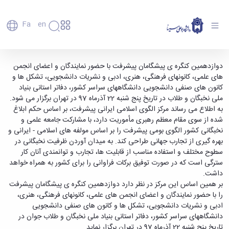
Fa
En
دانشگاه
دانشگاه
اعضای
دوازدهمین کنگره ی پیشگامان پیشرفت برگزار می
دوازدهمین کنگره ی پیشگامان پیشرفت با حضور نمایندگان و اعضای انجمن
تاریخچه
هیأت
های علمی، کانونهای فرهنگی، هنری، ادبی و نشریات دانشجویی، تشکل ها و
شود - دانشگاه بوعلی سینا همدان
علمی
و
کانون های صنفی دانشجویی دانشگاههای سراسر کشور، دفاتر استانی بنیاد
کارکنان
معرفی
ملی نخبگان و طلاب در تاریخ پنج شنبه 22 آذرماه 97 در تهران برگزار می شود.
دانشجویان
برنامه
به اطلاع می رساند مرکز الگوی اسلامی ایرانی پیشرفت، بر اساس حکم ابلاغ
فارغ
راهبردی
شده از سوی مقام معظم رهبری مأموریت دارد، با مشارکت جامعه علمی و
التحصیلان
دانشگاه
نخبگانی کشور الگوی بومی پیشرفت را بر اساس مولفه های اسلامی - ایرانی و
دانشکده‌ها
نقشه
پردیس
بهره گیری از تجارب جهانی طراحی کند. به میدان آوردن ظرفیت نخبگانی در
ارتباط
دانشگاه
اصلی
با ما
سطوح مختلف و استفاده مناسب از قابلیت ها، تجارب و توانمندی آنان کار
سازمان
مهندسی
روابط
سترگی است که در صورت توفیق برکات فراوانی را برای کشور به همراه خواهد
دانشگاه
بین
کشاورزی
داشت.
معاونت
الملل
شیمی
بر همین اساس این مرکز در نظر دارد دوازدهمین کنگره ی پیشگامان پیشرفت
توسعه
(قدم
و
را با حضور نمایندگان و اعضای انجمن های علمی، کانونهای فرهنگی، هنری،
مدیریت
الآن)
علوم
ادبی و نشریات دانشجویی، تشکل ها و کانون های صنفی دانشجویی
Apply
و
نفت
دانشگاههای سراسر کشور، دفاتر استانی بنیاد ملی نخبگان و طلاب جوان در
Now
پشتیبانی
علوم
تاریخ پنج شنبه 22 آذرماه 97 در تهران برگزار نماید.