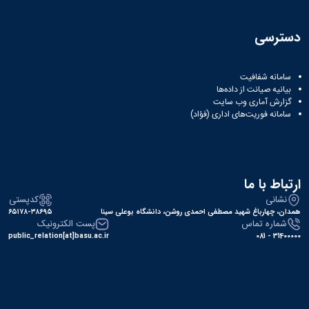
دسترسی
سامانه شفافیت
بیانیه صیانت از داده‌ها
گزارش آماری وب‌ سایت
سامانه فوریت‌های اداری (فؤاد)
ارتباط با ما
نشانی
کدپستی
همدان، چهارباغ شهید مصطفی احمدی روشن، دانشگاه بوعلی سینا
۶۵۱۷۸-۳۸۶۹۵
شماره تماس
پست الکترونیک
public_relation[at]basu.ac.ir
31400000 - 081