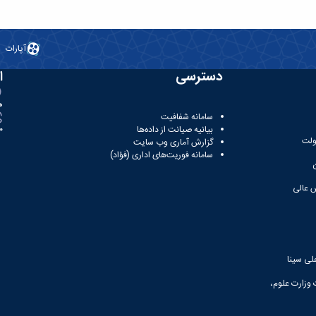
آپارات
دسترسی
ا
ه
سامانه شفافیت
بیانیه صیانت از داده‌ها
81
ولت
گزارش آماری وب‌ سایت
سامانه فوریت‌های اداری (فؤاد)
 عالی
لی سینا
 وزارت علوم،