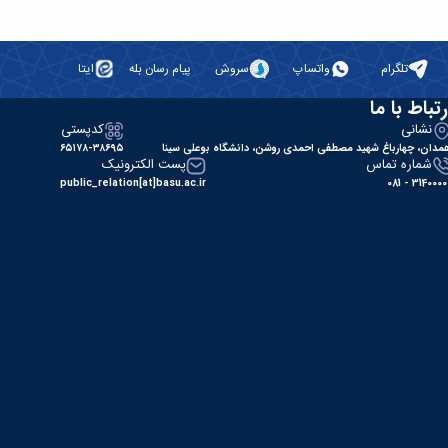
تلگرام
واتساپ
سروش
پیام رسان بله
ایتا
رتباط با ما
نشانی
کدپستی
مدان، چهارباغ شهید مصطفی احمدی روشن، دانشگاه بوعلی سینا
۶۵۱۷۸-۳۸۶۹۵
شماره تماس
پست الکترونیک
public_relation[at]basu.ac.ir
31400000 - 0