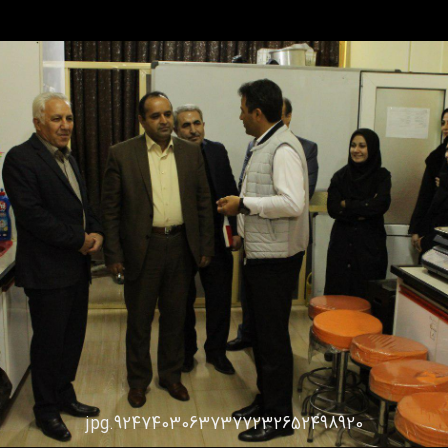
92474030637377232652498920.jpg