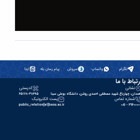
تلگرام
واتساپ
سروش
پیام رسان بله
ایتا
رتباط با ما
نشانی
کدپستی
مدان، چهارباغ شهید مصطفی احمدی روشن، دانشگاه بوعلی سینا
۶۵۱۷۸-۳۸۶۹۵
شماره تماس
پست الکترونیک
public_relation[at]basu.ac.ir
31400000 - 0