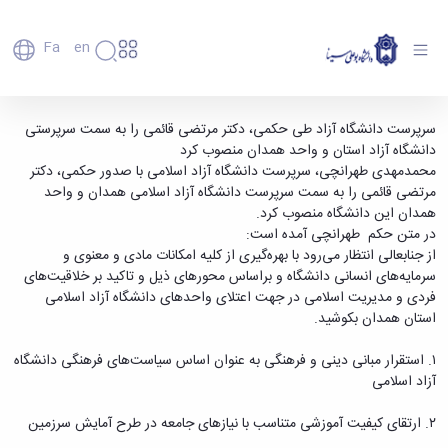
Fa
En
دانشگاه
دانشگاه
اعضای
دکتر مرتضی قائمی عضو هیات علمی دانشکده
سرپرست دانشگاه آزاد طی حکمی، دکتر مرتضی قائمی را به سمت سرپرستی
تاریخچه
هیأت
دانشگاه آزاد استان و واحد همدان منصوب کرد
علوم انسانی به سرپرستی دانشگاه آزاد همدان
علمی
و
محمدمهدی طهرانچی، سرپرست دانشگاه آزاد اسلامی با صدور حکمی، دکتر
منصوب شد - دانشگاه بوعلی سینا همدان
کارکنان
معرفی
مرتضی قائمی را به سمت سرپرست دانشگاه آزاد اسلامی همدان و واحد
دانشجویان
برنامه
همدان این دانشگاه منصوب کرد.
فارغ
راهبردی
در متن حکم طهرانچی آمده است:
التحصیلان
دانشگاه
از جنابعالی انتظار می‌رود با بهره‌گیری از کلیه امکانات مادی و معنوی و
دانشکده‌ها
نقشه
پردیس
سرمایه‌های انسانی دانشگاه و براساس محور‌های ذیل و تاکید بر خلاقیت‌های
ارتباط
دانشگاه
اصلی
با ما
فردی و مدیریت اسلامی در جهت اعتلای واحد‌های دانشگاه آزاد اسلامی
سازمان
مهندسی
روابط
استان همدان بکوشید.
دانشگاه
بین
کشاورزی
معاونت
الملل
شیمی
۱. استقرار مبانی دینی و فرهنگی به عنوان اساس سیاست‌های فرهنگی دانشگاه
توسعه
(قدم
و
آزاد اسلامی
مدیریت
الآن)
علوم
Apply
و
نفت
۲. ارتقای کیفیت آموزشی متناسب با نیاز‌های جامعه در طرح آمایش سرزمین
Now
پشتیبانی
علوم