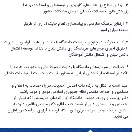
معاونت
انسانی
۳. ارتقای سطح پژوهش‌های کاربردی و توسعه‌ای و استفاده بهینه از
آموزشی
هنر
پژوهش‌های تحصیلات تکمیلی در حل مشکلات کشور
و
و
تحصیلات
معماری
۴. ارتقای فرهنگ سازمانی و پیاده‌سازی نظام چابک اداری از طریق
تکمیلی
دامپزشکی
سامانه‌سپاری امور
معاونت
علوم
دانشجویی
پایه
۵. کسب درآمد در چارچوب رسالت دانشگاه با تاکید بر رعایت قوانین و مقررات
معاونت
علوم
از طریق اجرای طرح‌های سرمایه‌گذاری دانش بنیان با هدف توسعه اشتغال
پژوهش
اقتصادی
دانش بنیان و اشتغال دانش‌آموختگان
و
و
فناوری
اجتماعی
۶. صیانت از سرمایه‌های دانشگاه با رعایت انضباط مالی و مدیریت هزینه با
معاونت
دانشکده
تاکید بر استفاده از کالا‌های ایرانی به منظور تقویت و حمایت از تولیدات داخلی
فرهنگی
های
و
اقماری
امید است با اتکال به درگاه ذات اقدس احدیت، در راه خدمت به اسلام و
اجتماعی
مسلمین و اهداف مقدس نظام جمهوری اسلامی موفق و موید باشید.
نهاد
دفتر ریاست و روابط عمومی دانشگاه این انتصاب شایسته را که نشان از
نمایندگی
تخصص و توانمندی های ارزشمند جناب آقای دکتر مرتضی قائمی دارد به
مقام
ایشان تبریک عرض نموده ، برای این استاد ارجمند آرزوی موفقیت روزافزون
معظم
می نماید.
رهبری
تماس
با