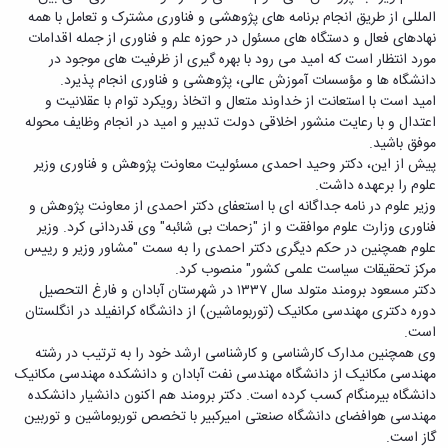
معاونت
انسانی
المللی از طریق انجام برنامه های پژوهشی و فناوری مشترک و تعامل با همه
آموزشی
هنر
نهادهای فعال و دستگاه های مسئول در حوزه علم و فناوری از جمله اقدامات
و
و
مورد انتظار است که امید می رود با بهره گیری از ظرفیت های موجود در
تحصیلات
معماری
دانشگاه ها و مؤسسات آموزش عالی، پژوهشی و فناوری انجام پذیرد.
تکمیلی
دامپزشکی
امید است با استعانت از خداوند متعال و اتخاذ رویکرد توام با عقلانیت و
معاونت
علوم
اعتدال و با رعایت منشور اخلاقی دولت تدبیر و امید در انجام وظایف محوله
دانشجویی
پایه
موفق باشید.
معاونت
علوم
پیش از این، دکتر وحید احمدی مسئولیت معاونت پژوهش و فناوری وزیر
پژوهش
اقتصادی
علوم را برعهده داشت.
و
و
وزیر علوم در نامه جداگانه ای با استعفای دکتر احمدی از معاونت پژوهش و
فناوری
اجتماعی
فناوری وزارت علوم موافقت و از "زحمات بی شائبه" وی قدردانی کرد. وزیر
معاونت
دانشکده
علوم همچنین در حکم دیگری دکتر احمدی را به سمت "مشاور وزیر و رییس
فرهنگی
های
مرکز تحقیقات سیاست علمی کشور" منصوب کرد.
و
اقماری
دکتر مسعود برومند متولد سال ۱۳۳۷ در شهرستان آبادان و فارغ التحصیل
اجتماعی
دوره دکتری مهندسی مکانیک (توربوماشین) از دانشگاه کرانفیلد در انگلستان
نهاد
است.
نمایندگی
وی همچنین مدارک کارشناسی و کارشناسی ارشد خود را به ترتیب در رشته
مقام
مهندسی مکانیک از دانشگاه مهندسی نفت آبادان و دانشکده مهندسی مکانیک
معظم
دانشگاه بیرمنگام کسب کرده است. دکتر برومند هم اکنون دانشیار دانشکده
رهبری
مهندسی هوافضای دانشگاه صنعتی امیرکبیر با تخصص توربوماشین و توربین
تماس
گاز است.
با