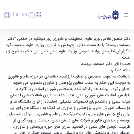
Fa
En
دانشگاه
دانشگاه
اعضای
دکتر مسعود برومند، معاون پژوهش و فناوری وزیر
دکتر منصور غلامی وزیر علوم، تحقیقات و فناوری روز دوشنبه در حکمی "دکتر
تاریخچه
هیأت
مسعود برومند" را به سمت معاون پژوهش و فناوری وزارت علوم منصوب کرد.
علوم شد - دانشگاه بوعلی سینا همدان
علمی
و
ه گزارش اداره کل روابط عمومی وزارت علوم، متن کامل این حکم به شرح زیر
کارکنان
معرفی
است:
دانشجویان
برنامه
جناب آقای دکتر مسعود برومند
فارغ
راهبردی
سلام علیکم،
التحصیلان
دانشگاه
با عنایت به تعهد، تخصص و تجارب ارزشمند جنابعالی در حوزه علم و فناوری
دانشکده‌ها
نقشه
پردیس
به موجب این حکم به سمت معاون پژوهش و فناوری منصوب می شوید.
ارتباط
دانشگاه
اصلی
با ما
اجرایی کردن برنامه های ارائه شده به مجلس شورای اسلامی با تاکید بر
سازمان
مهندسی
روابط
افزایش فعالیت های شورای عالی عتف، هدفمند کردن فعالیت های اعضای
دانشگاه
بین
کشاورزی
هیات علمی و دانشجویان تحصیلات تکمیلی، استفاده از توان دانشگاه ها و
معاونت
الملل
شیمی
مؤسسات آموزش عالی، پژوهشی و فناوری در کمک به دستگاه های اجرایی
توسعه
(قدم
و
برای رفع چالش های ملی، تقویت پارک های علم و فناوری و مراکز رشد برای
مدیریت
الآن)
علوم
توسعه واحدهای فناور و شرکت های دانش بنیان، حمایت و بهره گیری از
Apply
و
نفت
ظرفیت انجمن های علمی در تصمیم سازی های حوزه پژوهش و فناوری،
Now
پشتیبانی
علوم
اهتمام ویژه به پژوهش های علوم انسانی و هنر، توسعه همکاری های بین