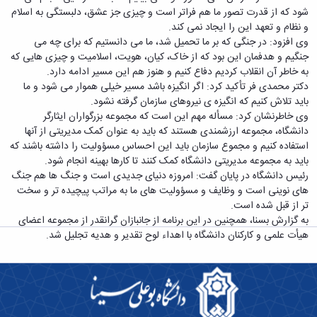
معاونت
انسانی
شود که از قدرت تصور ما هم فراتر است و چیزی جز عشق، دلبستگی به اسلام
آموزشی
هنر
و نظام و تعهد این را ایجاد نمی کند.
و
و
وی افزود: در جنگی که بر ما تحمیل شد، ما می دانستیم که برای چه می
تحصیلات
معماری
جنگیم و هدفمان این بود که از خاک، کیان، هویت، اسلامیت و چیزی هایی که
تکمیلی
دامپزشکی
به خاطر آن انقلاب کردیم دفاع کنیم و هنوز هم این مسیر ادامه دارد.
معاونت
علوم
دکتر محمدی فر تأکید کرد: اگر انگیزه باشد مسیر خیلی هموار می شود و ما
دانشجویی
پایه
باید تلاش کنیم که انگیزه ی نیروهای سازمان گرفته نشود.
معاونت
علوم
وی خاطرنشان کرد: مسأله مهم این است که مجموعه بزرگواران ایثارگر
پژوهش
اقتصادی
دانشگاه، مجموعه ارزشمندی هستند که باید به عنوان کمک مدیریتی از آنها
و
و
استفاده کنیم و مجموع سازمان باید این احساس مسؤولیت را داشته باشند که
فناوری
اجتماعی
باید به مجموعه مدیریتی دانشگاه کمک کنند تا کارها بهینه انجام شود.
معاونت
دانشکده
رئیس دانشگاه در پایان گفت: امروزه دنیای جدیدی است و جنگ ها هم جنگ
فرهنگی
های
های نوینی است و وظایف و مسؤولیت های ما به مراتب پیچیده تر و سخت
و
اقماری
تر از قبل شده است.
اجتماعی
به گزارش بسنا، همچنین در این برنامه از جانبازان گرانقدر از مجموعه اعضای
نهاد
هیأت علمی و کارکنان دانشگاه با اهداء لوح تقدیر و هدیه تجلیل شد.
نمایندگی
مقام
معظم
رهبری
تماس
با