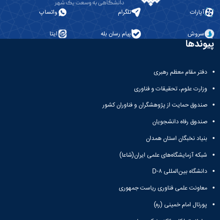
دانشگاه
آپارات
تلگرام
واتساپ
سروش
پیام رسان بله
ایتا
پیوندها
دفتر مقام معظم رهبری
وزارت علوم، تحقیقات و فناوری
صندوق حمایت از پژوهشگران و فناوران کشور
صندوق رفاه دانشجویان
بنیاد نخبگان استان همدان
شبکه آزمایشگاه‌های علمی ایران(شاعا)
دانشگاه بین‌المللی D-۸
معاونت علمی فناوری ریاست جمهوری
پورتال امام خمینی (ره)