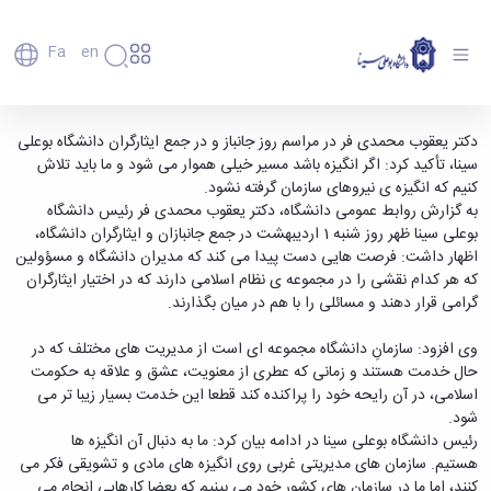
Fa
En
دانشگاه
دانشگاه
اعضای
رئیس دانشگاه بوعلی سینا در جمع جانبازان -
دکتر یعقوب محمدی فر در مراسم روز جانباز و در جمع ایثارگران دانشگاه بوعلی
تاریخچه
هیأت
سینا، تأکید کرد: اگر انگیزه باشد مسیر خیلی هموار می شود و ما باید تلاش
دانشگاه بوعلی سینا همدان
علمی
و
کنیم که انگیزه ی نیروهای سازمان گرفته نشود.
کارکنان
معرفی
به گزارش روابط عمومی دانشگاه، دکتر یعقوب محمدی فر رئیس دانشگاه
دانشجویان
برنامه
بوعلی سینا ظهر روز شنبه 1 اردیبهشت در جمع جانبازان و ایثارگران دانشگاه،
فارغ
راهبردی
اظهار داشت: فرصت هایی دست پیدا می کند که مدیران دانشگاه و مسؤولین
التحصیلان
دانشگاه
که هر کدام نقشی را در مجموعه ی نظام اسلامی دارند که در اختیار ایثارگران
دانشکده‌ها
نقشه
پردیس
گرامی قرار دهند و مسائلی را با هم در میان بگذارند.
ارتباط
دانشگاه
اصلی
با ما
سازمان
مهندسی
روابط
وی افزود: سازمانِ دانشگاه مجموعه ای است از مدیریت های مختلف که در
دانشگاه
بین
کشاورزی
حال خدمت هستند و زمانی که عطری از معنویت، عشق و علاقه به حکومت
معاونت
الملل
شیمی
اسلامی، در آن رایحه خود را پراکنده کند قطعا این خدمت بسیار زیبا تر می
توسعه
(قدم
و
شود.
مدیریت
الآن)
علوم
رئیس دانشگاه بوعلی سینا در ادامه بیان کرد: ما به دنبال آن انگیزه ها
Apply
و
نفت
هستیم. سازمان های مدیریتی غربی روی انگیزه های مادی و تشویقی فکر می
Now
پشتیبانی
علوم
کنند، اما ما در سازمان های کشور خود می بینیم که بعضا کارهایی انجام می