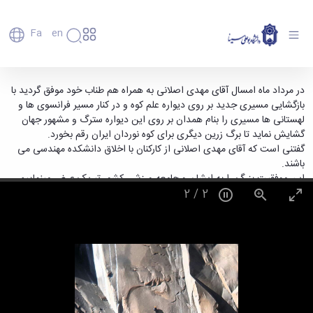
Fa
En
دانشگاه
دانشگاه
اعضای
ردپای مهدی اصلانی بر روی دیواره علم کوه -
در مرداد ماه امسال آقای مهدی اصلانی به همراه هم طناب خود موفق گردید با
تاریخچه
هیأت
بازگشایی مسیری جدید بر روی دیواره علم کوه و در کنار مسیر فرانسوی ها و
دانشگاه بوعلی سینا همدان
علمی
و
لهستانی ها مسیری را بنام همدان بر روی این دیواره سترگ و مشهور جهان
کارکنان
معرفی
گشایش نماید تا برگ زرین دیگری برای کوه نوردان ایران رقم بخورد.
دانشجویان
برنامه
گفتنی است که آقای مهدی اصلانی از کارکنان با اخلاق دانشکده مهندسی می
فارغ
راهبردی
باشند.
التحصیلان
دانشگاه
این موفقیت بزرگ را به ایشان و جامعه ورزشی کشور تبریک عرض مینماییم.
دانشکده‌ها
نقشه
پردیس
2
/
2
ارتباط
دانشگاه
اصلی
با ما
سازمان
مهندسی
روابط
دانشگاه
بین
کشاورزی
معاونت
الملل
شیمی
توسعه
(قدم
و
مدیریت
الآن)
علوم
Apply
و
نفت
Now
پشتیبانی
علوم