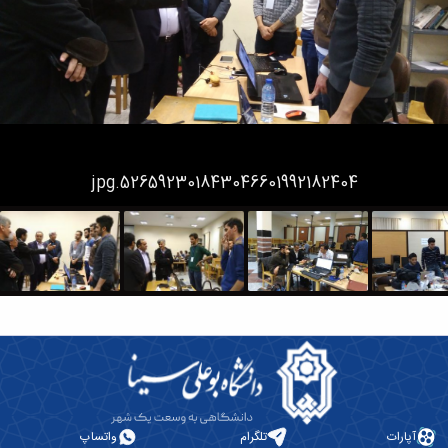
46601992182404.jpg
6226627814123
آپارات
تلگرام
واتساپ