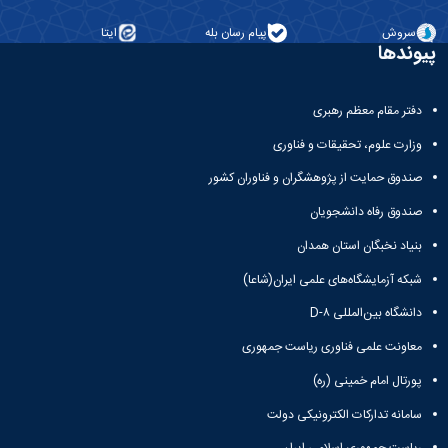
سروش
پیام رسان بله
ایتا
پیوندها
دفتر مقام معظم رهبری
وزارت علوم، تحقیقات و فناوری
صندوق حمایت از پژوهشگران و فناوران کشور
صندوق رفاه دانشجویان
بنیاد نخبگان استان همدان
شبکه آزمایشگاه‌های علمی ایران(شاعا)
دانشگاه بین‌المللی D-۸
معاونت علمی فناوری ریاست جمهوری
پورتال امام خمینی (ره)
سامانه تدارکات الکترونیکی دولت