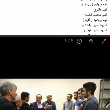
تیم چهارم ( Hut ):
امیر باقری
امیر محمد کاتب
تیم پنجم( رافارو ):
امیرحسین واحدی
امیرحسین فرخی
حسین خراسانی
16
/
2