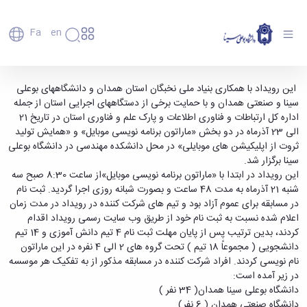
Fa
En
دانشگاه
دانشگاه
اعضای
رویداد «تولید ثروت از اپلیکیشن های موبایلی» -
این رویداد با همکاری بنیاد ملی نخبگان استان همدان و دانشگاه­های بوعلی
تاریخچه
هیأت
سینا و صنعتی همدان و با حمایت برخی از دستگاه­های اجرایی استان از جمله
دانشگاه بوعلی سینا همدان
علمی
و
اداره کل ارتباطات و فناوری اطلاعات و پارک علم و فناوری استان در تاریخ 21
کارکنان
معرفی
الی 23 آذرماه در دو بخش «ماراتون برنامه نویسی موبایل» و «همایش تولید
دانشجویان
برنامه
ثروت از اپلیکیشن های موبایلی» در محل دانشکده مهندسی در دانشگاه بوعلی
فارغ
راهبردی
سینا برگزار شد.
التحصیلان
دانشگاه
این رویداد در ابتدا با «ماراتون برنامه نویسی موبایل»از ساعت 8:30 صبح سه
دانشکده‌ها
نقشه
پردیس
شنبه 21 آذرماه به مدت 48 ساعت و بصورت شبانه روزی اجرا گردید. ثبت نام
ارتباط
دانشگاه
اصلی
با ما
در مسابقه برای عموم آزاد بود و تیم های شرکت کننده در رویداد در مدت زمان
سازمان
مهندسی
روابط
اعلام شده نسبت به ثبت نام خود از طریق وب سایت رسمی رویداد اقدام
دانشگاه
بین
کشاورزی
کردند، بدین ترتیب پس از پایان مهلت ثبت نام 4 تیم دانش آموزی و 14 تیم
معاونت
الملل
شیمی
دانشجویی ( مجموعاً 18 تیم ) تحت گروه های 2 الی 4 نفره در این ماراتون
توسعه
(قدم
و
نام نویسی کردند. افراد شرکت کننده در مسابقه مذکور از به تفکیک هر موسسه
مدیریت
الآن)
علوم
در زیر آمده است:
Apply
و
نفت
دانشگاه بوعلی سینا همدان( 34 نفر )
Now
پشتیبانی
علوم
دانشگاه صنعتی همدان ( 6 نفر)