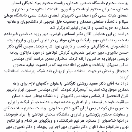
ریاست محترم دانشگاه صنعتی همدان، ریاست محترم بنیاد نخبگان استان
دانشگاه
همدان، مدیر کل محترم ارتباطات و فناوری اطلاعات استان، مدیر محترم و
اعضای هیات علمی گروه مهندسی کامپیوتر، اعضای هیئت علمی دانشگاه بوعلی
سینا و دانشگاه صنعتی همدان و جمعیت قابل توجهی از دانشجویان و علاقه­
مندان به حوزه کسب و کارهای نوآورانه برگزار شد.
در ابتدای این همایش آقای دکتر اسماعیل فیضی، دبیر رویداد، ضمن خیرمقدم
به حضار، به نقش مهم اپلیکیشن های موبایلی در دنیای امروزی و لزوم توجه
دانشجویان به کارآفرینی و کسب و کارهای نوپا اشاره کردند. سپس آقای دکتر
حسن بشیری، دبیر اجرایی همایش، گزارش کوتاهی در مورد ماراتون برنامه
نویسی موبایل به حاضرین ارائه کردند.سخنران بعدی مراسم آقای مهندس
ساکی مدیرکل ارتباطات و فناوری اطلاعات بود که بر اهمیت تولید محتوی
دیجیتال و تلاش در جهت استفاده موثر از پهنای باند شبکه زیرساخت استانتاکید
کردند.
در ادامه آقای دکتر سعید روشنی کارگاهی با عنوان «گامهای لازم برای راه­
اندازی موفق یک استارت آپ»برگزار نمودند. آقای مهندس حسین ابرار باقرپور
فارغ التحصیل کارشناسی مهندسی کامپیوتر از دانشگاه بوعلی سینا داستان
موفقیت خود در توسعه و ارائه بازی «دنده دو» و «دنده دو ترافیک» را برای
حاضرین نقل کردند. پس از آن آقای دکتر مجذوبی، ریاست محترم بنیاد نخبگان
و معاونت محترم پژوهشی و فناوری دانشگاه سخنان کوتاهی را ایراد فرمودند.
در انتها خلاصه­ای از عملکرد هر تیم شرکت­کننده و ویژگی­های هر کدام و نیز نتایج
نهایی ماراتونتوسط آقایان دکتر بشیری دبیر اجرایی رویداد و دکتر نصیری دبیر