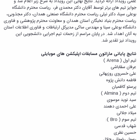
علمی رویداد ارائه گردید. نتایج نهایی این رویداد به شرح زیر اعلام شد و
جوایز تیم های برتر توسط آقایان دکتر محمدی فر، ریاست محترم دانشگاه
بوعلی سینا، دکتر نیلی ریاست محترم دانشگاه صنعتی همدان، دکتر مجذوبی،
ریاست محترم بنیاد نخبگان استان همدان و معاونت محترم پژوهشی و فناوری
دانشگاه بوعلی سینا و مهندس ساکی مدیرکل ارتباطات و فناوری اطلاعات استان
به آنان اهداء شد. در پایان مراسم از زحمات تیم اجرایی دانشجویی این
رویداد نیز تقدیر شد.
نتایج پایانی ماراتون مسابقات اپلیکشن های موبایلی
تیم اول ( Arena )
عرفان سقاباشی
علی خسروی روزبهانی
فاطمه دانش پژوه
پرستو کاظمیان
تیم دوم ( Almina )
سید نوید موسوی
علی احمدی دهمند
میلاد جلالی
تیم سوم ( Bro ):
شهاب قدسی
حسین نظری
رسول رضوانی جلال