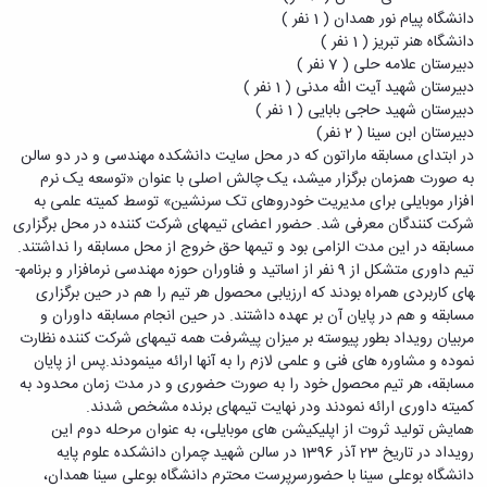
معاونت
انسانی
دانشگاه پیام نور همدان ( 1 نفر )
آموزشی
هنر
دانشگاه هنر تبریز ( 1 نفر )
و
و
دبیرستان علامه حلی ( 7 نفر )
تحصیلات
معماری
دبیرستان شهید آیت الله مدنی ( 1 نفر )
تکمیلی
دامپزشکی
دبیرستان شهید حاجی بابایی ( 1 نفر )
معاونت
علوم
دبیرستان ابن سینا ( 2 نفر)
دانشجویی
پایه
در ابتدای مسابقه ماراتون که در محل سایت دانشکده مهندسی و در دو سالن
معاونت
علوم
به صورت همزمان برگزار می­شد، یک چالش اصلی با عنوان «توسعه یک نرم
پژوهش
اقتصادی
افزار موبایلی برای مدیریت خودروهای تک سرنشین» توسط کمیته علمی به
و
و
شرکت کنندگان معرفی شد. حضور اعضای تیم­های شرکت کننده در محل برگزاری
فناوری
اجتماعی
مسابقه در این مدت الزامی بود و تیم­ها حق خروج از محل مسابقه را نداشتند.
معاونت
دانشکده
تیم داوری متشکل از 9 نفر از اساتید و فناوران حوزه مهندسی نرم­افزار و برنامه­
فرهنگی
های
های کاربردی همراه بودند که ارزیابی محصول هر تیم را هم در حین برگزاری
و
اقماری
مسابقه و هم در پایان آن بر عهده داشتند. در حین انجام مسابقه داوران و
اجتماعی
مربیان رویداد بطور پیوسته بر میزان پیشرفت همه تیم­های شرکت کننده نظارت
نهاد
نموده و مشاوره های فنی و علمی لازم را به آنها ارائه می­نمودند.پس از پایان
نمایندگی
مسابقه، هر تیم محصول خود را به صورت حضوری و در مدت زمان محدود به
مقام
کمیته داوری ارائه نمودند ودر نهایت تیم­های برنده مشخص شدند.
معظم
همایش تولید ثروت از اپلیکیشن های موبایلی، به عنوان مرحله دوم این
رهبری
رویداد در تاریخ 23 آذر 1396 در سالن شهید چمران دانشکده علوم پایه
تماس
دانشگاه بوعلی سینا با حضورسرپرست محترم دانشگاه بوعلی سینا همدان،
با