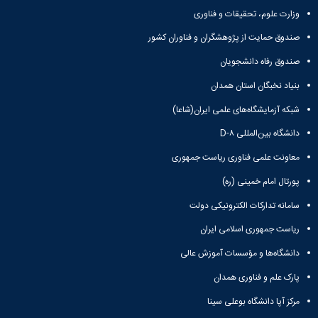
معاونت
انسانی
وزارت علوم، تحقیقات و فناوری
آموزشی
هنر
و
و
صندوق حمایت از پژوهشگران و فناوران کشور
تحصیلات
معماری
صندوق رفاه دانشجویان
تکمیلی
دامپزشکی
معاونت
علوم
بنیاد نخبگان استان همدان
دانشجویی
پایه
معاونت
شبکه آزمایشگاه‌های علمی ایران(شاعا)
علوم
پژوهش
اقتصادی
دانشگاه بین‌المللی D-۸
و
و
فناوری
اجتماعی
معاونت علمی فناوری ریاست جمهوری
معاونت
دانشکده
پورتال امام خمینی (ره)
فرهنگی
های
و
اقماری
سامانه تدارکات الکترونیکی دولت
اجتماعی
نهاد
ریاست جمهوری اسلامی ایران
نمایندگی
دانشگاه‌ها و مؤسسات آموزش عالی
مقام
معظم
پارک علم و فناوری همدان
رهبری
مرکز آپا دانشگاه بوعلی سینا
تماس
با