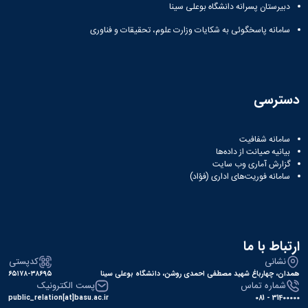
دبیرستان پسرانه دانشگاه بوعلی سینا
دانشگاه
سامانه پاسخگوئی به شکایات وزارت علوم، تحقیقات و فناوری
دسترسی
سامانه شفافیت
بیانیه صیانت از داده‌ها
گزارش آماری وب‌ سایت
سامانه فوریت‌های اداری (فؤاد)
ارتباط با ما
نشانی
کدپستی
همدان، چهارباغ شهید مصطفی احمدی روشن، دانشگاه بوعلی سینا
۶۵۱۷۸-۳۸۶۹۵
شماره تماس
پست الکترونیک
public_relation[at]basu.ac.ir
31400000 - 081