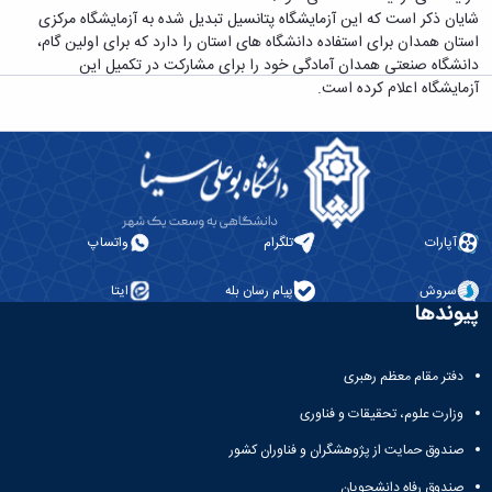
معاونت
انسانی
شایان ذکر است که این آزمایشگاه پتانسیل تبدیل شده به آزمایشگاه مرکزی
آموزشی
هنر
استان همدان برای استفاده دانشگاه های استان را دارد که برای اولین گام،
و
و
دانشگاه صنعتی همدان آمادگی خود را برای مشارکت در تکمیل این
تحصیلات
معماری
آزمایشگاه اعلام کرده است.
تکمیلی
دامپزشکی
معاونت
علوم
دانشجویی
پایه
معاونت
علوم
پژوهش
اقتصادی
و
و
فناوری
آپارات
تلگرام
واتساپ
اجتماعی
معاونت
دانشکده
فرهنگی
سروش
پیام رسان بله
ایتا
های
و
پیوندها
اقماری
اجتماعی
نهاد
نمایندگی
دفتر مقام معظم رهبری
مقام
وزارت علوم، تحقیقات و فناوری
معظم
رهبری
صندوق حمایت از پژوهشگران و فناوران کشور
تماس
صندوق رفاه دانشجویان
با