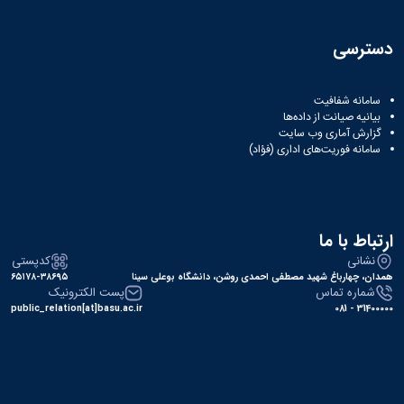
دسترسی
سامانه شفافیت
بیانیه صیانت از داده‌ها
گزارش آماری وب‌ سایت
سامانه فوریت‌های اداری (فؤاد)
ارتباط با ما
نشانی
کدپستی
همدان، چهارباغ شهید مصطفی احمدی روشن، دانشگاه بوعلی سینا
۶۵۱۷۸-۳۸۶۹۵
شماره تماس
پست الکترونیک
public_relation[at]basu.ac.ir
31400000 - 081