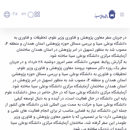
Fa
En
دانشگاه
دانشگاه
اعضای
ساختمان آزمایشگاه مرکزی دانشگاه بوعلی سینا
در جریان سفر معاون پژوهش و فناوری وزیر علوم، تحقیقات و فناوری به
تاریخچه
هیأت
دانشگاه بوعلی سینا و بررسی مسائل حوزه پژوهشی استان همدان و منطقه 4،
ساخته می شود - دانشگاه بوعلی سینا همدان
علمی
و
مصوب شد به منظور تسهیل در امر پژوهش در استان همدان ساختمان
کارکنان
معرفی
آزمایشگاه مرکزی دانشگاه بوعلی سینا ساخته شود.
دانشجویان
برنامه
به گزارش روابط عمومی دانشگاه، عصر امروز دوشنبه 28 خرداد و در جریان
فارغ
راهبردی
سفر یک روزه دکتر مسعود برومند معاون پژوهش و فناوری وزیر علوم،
التحصیلان
دانشگاه
تحقیقات و فناوری به دانشگاه بوعلی سینا و بررسی مسائل حوزه پژوهشی
دانشکده‌ها
نقشه
پردیس
استان همدان و منطقه 4، مصوب شد به منظور تسهیل در امر پژوهش در
ارتباط
دانشگاه
اصلی
با ما
استان همدان ساختمان آزمایشگاه مرکزی دانشگاه بوعلی سینا ساخته شود.
سازمان
مهندسی
روابط
آزمایشگاه مرکزی دانشگاه بوعلی سینا که در حال حاضر در محل دانشکده علوم
دانشگاه
بین
کشاورزی
پایه این دانشگاه در حال فعالیت است، در آینده و به دنبال توسعه کیفی
معاونت
الملل
شیمی
دانشگاه بوعلی سینا و حرکت به سمت بین المللی شدن دانشگاه های کشور از
توسعه
(قدم
و
جمله این دانشگاه، نیاز به فضایی مناسب تر برای انجام فعالیت های علمی و
مدیریت
الآن)
علوم
پژوهشی دارد؛ بنا بر تصمیمی که با حضور معاون پژوهش و فناوری وزیر
Apply
و
نفت
علومدر این سفر گرفته شد، ساختمان آزمایشگاه مرکزی دانشگاه بوعلی سینا
Now
پشتیبانی
علوم
درآینده ای نزدیک ساخته می شود.