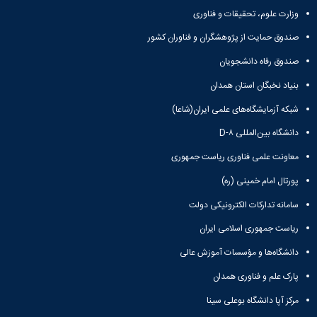
معاونت
انسانی
وزارت علوم، تحقیقات و فناوری
آموزشی
هنر
و
و
صندوق حمایت از پژوهشگران و فناوران کشور
تحصیلات
معماری
صندوق رفاه دانشجویان
تکمیلی
دامپزشکی
معاونت
علوم
بنیاد نخبگان استان همدان
دانشجویی
پایه
معاونت
شبکه آزمایشگاه‌های علمی ایران(شاعا)
علوم
پژوهش
اقتصادی
دانشگاه بین‌المللی D-۸
و
و
فناوری
اجتماعی
معاونت علمی فناوری ریاست جمهوری
معاونت
دانشکده
پورتال امام خمینی (ره)
فرهنگی
های
و
اقماری
سامانه تدارکات الکترونیکی دولت
اجتماعی
نهاد
ریاست جمهوری اسلامی ایران
نمایندگی
دانشگاه‌ها و مؤسسات آموزش عالی
مقام
معظم
پارک علم و فناوری همدان
رهبری
مرکز آپا دانشگاه بوعلی سینا
تماس
با