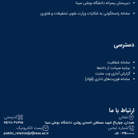
دبیرستان پسرانه دانشگاه بوعلی سینا
دانشگاه
سامانه پاسخگوئی به شکایات وزارت علوم، تحقیقات و فناوری
دسترسی
سامانه شفافیت
بیانیه صیانت از داده‌ها
گزارش آماری وب‌ سایت
سامانه فوریت‌های اداری (فؤاد)
ارتباط با ما
نشانی
کدپستی
همدان، چهارباغ شهید مصطفی احمدی روشن، دانشگاه بوعلی سینا
۶۵۱۷۸-۳۸۶۹۵
شماره تماس
پست الکترونیک
public_relation[at]basu.ac.ir
31400000 - 081