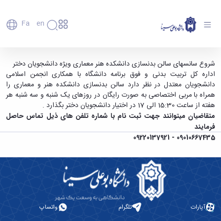
Fa
En
دانشگاه
دانشگاه
اعضای
سالن بدنسازی ویژه دانشجویان دختر - دانشگاه
شروع سانسهای سالن بدنسازی دانشکده هنر معماری ویژه دانشجویان دختر
تاریخچه
هیأت
اداره کل تربیت بدنی و فوق برنامه دانشگاه با همکاری انجمن اسلامی
بوعلی سینا همدان
علمی
و
دانشجویان معتدل در نظر دارد سالن بدنسازی دانشکده هنر و معماری را
کارکنان
معرفی
همراه با مربی اختصاصی به صورت رایگان در روزهای یک شنبه و سه شنبه هر
دانشجویان
برنامه
هفته از ساعت 15:30 الی 17 در اختیار دانشجویان دختر بگذارد .
فارغ
راهبردی
متقاضیان میتوانند جهت ثبت نام با شماره تلفن های ذیل تماس حاصل
التحصیلان
دانشگاه
فرمایند
دانشکده‌ها
نقشه
پردیس
ارتباط
09010667435 - 09220137921
دانشگاه
اصلی
با ما
سازمان
مهندسی
روابط
دانشگاه
بین
کشاورزی
معاونت
الملل
شیمی
توسعه
(قدم
و
مدیریت
الآن)
علوم
Apply
و
نفت
آپارات
تلگرام
واتساپ
Now
پشتیبانی
علوم