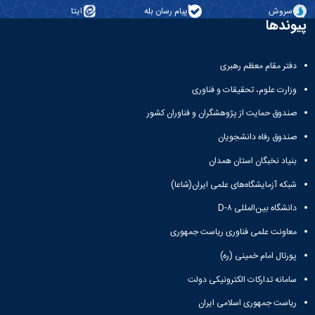
معاونت
انسانی
سروش
پیام رسان بله
ایتا
آموزشی
پیوندها
هنر
و
و
تحصیلات
معماری
تکمیلی
دفتر مقام معظم رهبری
دامپزشکی
معاونت
علوم
وزارت علوم، تحقیقات و فناوری
دانشجویی
پایه
معاونت
علوم
صندوق حمایت از پژوهشگران و فناوران کشور
پژوهش
اقتصادی
و
صندوق رفاه دانشجویان
و
فناوری
اجتماعی
بنیاد نخبگان استان همدان
معاونت
دانشکده
فرهنگی
شبکه آزمایشگاه‌های علمی ایران(شاعا)
های
و
اقماری
دانشگاه بین‌المللی D-۸
اجتماعی
نهاد
معاونت علمی فناوری ریاست جمهوری
نمایندگی
مقام
پورتال امام خمینی (ره)
معظم
سامانه تدارکات الکترونیکی دولت
رهبری
تماس
ریاست جمهوری اسلامی ایران
با