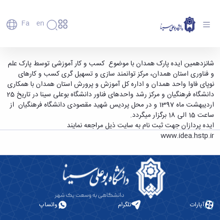
Fa
En
دانشگاه
دانشگاه
اعضای
شانزدهمین ایده پارک کسب و کار آموزشی -
شانزدهمین ایده پارک همدان با موضوع کسب و کار آموزشی توسط پارک علم
تاریخچه
هیأت
و فناوری استان همدان، مرکز توانمند سازی و تسهیل گری کسب و کارهای
دانشگاه بوعلی سینا همدان
علمی
و
نوپای فاوا واحد همدان و اداره کل آموزش و پرورش استان همدان با همکاری
کارکنان
معرفی
دانشگاه فرهنگیان و مرکز رشد واحدهای فناور دانشگاه بوعلی سینا در تاریخ 25
دانشجویان
برنامه
اردیبهشت ماه 1397 و در محل پردیس شهید مقصودی دانشگاه فرهنگیان از
فارغ
راهبردی
ساعت 15 الی 18 برگزار میگردد.
التحصیلان
دانشگاه
ایده پردازان جهت ثبت نام به سایت ذیل مراجعه نمایند
دانشکده‌ها
نقشه
پردیس
www.idea.hstp.ir
ارتباط
دانشگاه
اصلی
با ما
سازمان
مهندسی
روابط
دانشگاه
بین
کشاورزی
معاونت
الملل
شیمی
توسعه
(قدم
و
مدیریت
الآن)
علوم
Apply
و
آپارات
تلگرام
واتساپ
نفت
Now
پشتیبانی
علوم