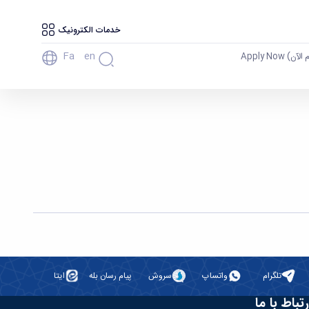
خدمات الکترونیک
Fa
En
آن) Apply Now
تلگرام
واتساپ
سروش
پیام رسان بله
ایتا
رتباط با ما