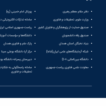
دفتر مقام معظم رهبری
پورتال امام خمینی (ره)
وزارت علوم، تحقیقات و فناوری
سامانه تدارکات الکترونیکی د
صندوق حمایت از پژوهشگران و فناوران کشور
ریاست جمهوری اسلامی ایران
صندوق رفاه دانشجویان
دانشگاه‌ها و مؤسسات آموزش
بنیاد نخبگان استان همدان
پارک علم و فناوری همدان
شبکه آزمایشگاه‌های علمی ایران(شاعا)
مرکز آپا دانشگاه بوعلی سینا
دانشگاه بین‌المللی D-۸
دبیرستان پسرانه دانشگاه بوع
معاونت علمی فناوری ریاست جمهوری
سامانه پاسخگوئی به شکایات
تحقیقات و فناوری