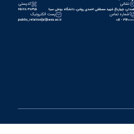
نشانی
کدپستی
مدان، چهارباغ شهید مصطفی احمدی روشن، دانشگاه بوعلی سینا
۶۵۱۷۸-۳۸۶۹۵
شماره تماس
پست الکترونیک
public_relation[at]basu.ac.ir
31400000 - 0